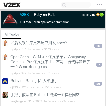
V2EX
Ruby on Rails
Topics
216
›
Full stack web application framework.
All Topics
以后发软件库是不是只用发 spec?
16
zpvip
• 216 characters • 5305 views
OpenCode + GLM-4.7 还是弟弟， Antigravity +
Gemini 3 Pro 还是强不少，不写一行代码转译了
7
一个 Gem: rb-edge-tts
zpvip
• 379 characters • 4451 views
Ruby on Rails 用着太舒服了
69
cj323
• 821 characters • 15054 views
手把手教您在 Baklib 上搭建一个模板网站
xuejiangavvo32
• 3052 characters • 4934 views