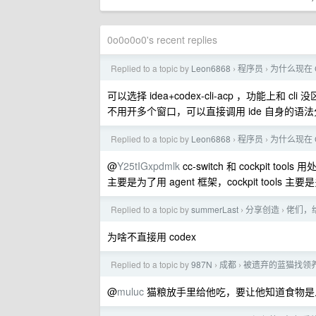
0o0o0o0's recent replies
Replied to a topic by
Leon6868
程序员
为什么现在 C
›
›
可以选择 idea+codex-cli-acp ，功
不用开多个窗口，可以直接调用 ide 自身的
Replied to a topic by
Leon6868
程序员
为什么现在 C
›
›
@
Y25tIGxpdmlk
cc-switch 和 cockpit 
主要是为了用 agent 框架，cockpit tools 
Replied to a topic by
summerLast
分享创造
佬们，给
›
›
为啥不直接用 codex
Replied to a topic by
987N
成都
被遗弃的蓝猫找领
›
›
@
muluc
猫粮放手里给他吃，要让他知道食物是