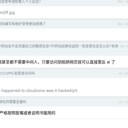
待恶意申请软著入个人征信？
Mar 1
Zm2R.jpg
时代代码编写和维护变得更加困难了
Mar 1
I 中转站会不会泄漏自己的敏感信息?中转站如果给返回一些恶意信息怎么办?有用
Mar 
东西甚至都不需要中间人，只要访问到陷阱网页就可以直接策反 ai 了
e(CC)VPS 能登录访问吗
Jan 3
at-happened-to-cloudcone-was-it-hacked/p3
病吃药需要足量吗
Jan 1
严格按照医嘱或者说明书服用的