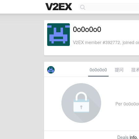
0o0o0o0
V2EX member #392772, joined on
0o0o0o0
提问
技
Per 0o0o0o0'
Deals
info,