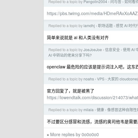
Replied to a topic by
Pangolin2004
问与答
如何看
›
›
https://pbs.twimg.com/media/HDmeRAxXoAA
Replied to a topic by
iamdhj
职场话题
感觉 AI 
›
›
简单来说就是 ai 和人类没有对齐
Replied to a topic by
JoeJoeJoe
信息安全
使用 A
›
›
AI 中转站的佬来分享下吗?
openclaw 最危险的应该是提示词注入吧，这
Replied to a topic by
noahs
VPS
大家的 cloudcon
›
›
官方回复了，就是被黑了
https://lowendtalk.com/discussion/214073/wh
Replied to a topic by
milala
健康
像感冒这种自限性
›
›
不过要区分感冒和流感，流感的奥司他韦是需要
More replies by 0o0o0o0
»