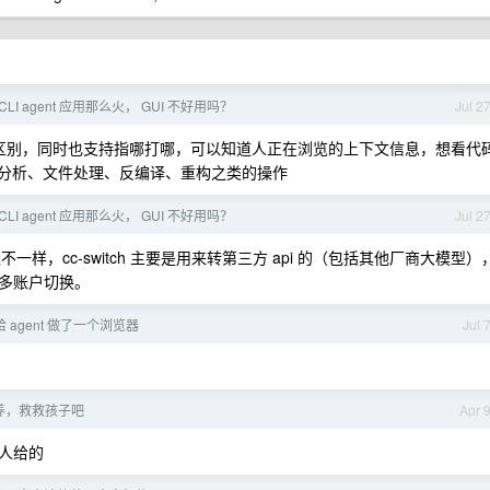
LI agent 应用那么火， GUI 不好用吗？
Jul 2
能上和 cli 没区别，同时也支持指哪打哪，可以知道人正在浏览的上下文信息，想看代
语法分析、文件处理、反编译、重构之类的操作
LI agent 应用那么火， GUI 不好用吗？
Jul 2
tools 用处不一样，cc-switch 主要是用来转第三方 api 的（包括其他厂商大模型）
主要是多账户切换。
 agent 做了一个浏览器
Jul 
养，救救孩子吧
Apr 
人给的