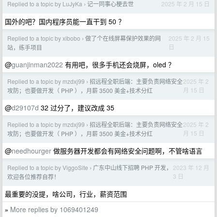
Replied to a topic by LuJyKa
记一同事心梗去世
2025 年 2 月 15 日
›
国外的吧？国内程序员能一直干到 50 ？
Replied to a topic by xibobo
做了个在线屏幕保护效果的网
2025 年 2 月 15
›
日
站，练手项目
@
guanjinman2022
有用吧，很多手机还会烧屏，oled ？
Replied to a topic by mzdxj99
招远程全职后端：主要负责网络安全
2025 年 2
›
月 15 日
攻防；也要做开发（ PHP ），月薪 3500 美金+技术分红
@
d29107d
32 过分了，建议改成 35
Replied to a topic by mzdxj99
招远程全职后端：主要负责网络安全
2025 年 2
›
月 15 日
攻防；也要做开发（ PHP ），月薪 3500 美金+技术分红
@
needhourger
做服务器开发都会有网络安全问题啊，不管啥语言
Replied to a topic by ViggoSite
广东中山线下招聘 PHP 开发，
2023 年 12 月
›
3 日
欢迎各位推荐自荐！
最重要的没提，啥公司，行业，薪资范围
More replies by 1069401249
»