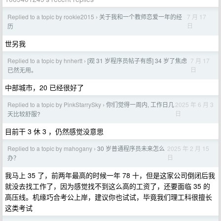
Replied to a topic by rookie2015
关于我和一个教师恋爱一年的经
7 月 17
›
日
历
世另我
Replied to a topic by hnhertt
[观 31 岁程序员帖子有感] 34 岁了焦虑
7 月 17
›
日
已然无用。
中部城市，20 已经很好了
Replied to a topic by PinkStarrySky
你们觉得一周内, 工作日几
2025 年 6 月 3
›
日
天比较舒服?
目前干 3 休 3 ，仍然感觉没意思
Replied to a topic by mahogany
30 岁普通程序员未来怎么
2025 年 2 月 15
›
日
办？
我马上 35 了，前两年最高的时候一年 78 十，但是这家公司倒闭后我
就没去找工作了，因为感觉找不到这么高的工资了，还要面临 35 的
高压线。机缘巧合考公上岸，建议你也试试，毕竟我们理工科很擅长
这类考试