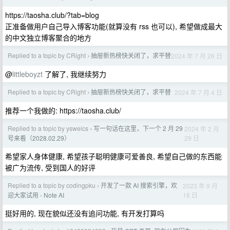
https://taosha.club/?tab=blog
正准备做用户自己导入博客功能(就算没有 rss 也可以), 希望做成最大
的中文独立博客聚合的地方
Replied to a topic by CRight
抽屉新热榜快关闭了，求平替
2024 年 7 月 26 日
›
@
littleboyzt
了解了, 我继续努力
Replied to a topic by CRight
抽屉新热榜快关闭了，求平替
2024 年 7 月 4 日
›
推荐一个我做的: https://taosha.club/
Replied to a topic by ysweics
写一句话在这里，下一个 2 月 29
2024 年 2 月
›
29 日
号来看（2028.02.29）
希望家人身体健康, 希望孩子聪明健康可爱善良, 希望自己做的东西能
被广为流传, 受到国人的好评
Replied to a topic by codingpku
开发了一款 AI 搜索引擎，欢
2023 年 9 月
›
18 日
迎大家试用 - Note AI
挺好用的, 现在貌似还没有追问功能, 有开发打算吗