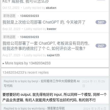
KEY 威胁我, 我可以怎么办
Oct 12, 2023 • Lastly replied by
akaken
职场话题
•
13482034233
我就是上次给公司部署 ChatGPT 的, 今天被开了
587
Sep 22, 2023 • Lastly replied by
kwater
职场话题
•
13482034233
我给公司部署了一套 ChatGPT, 老板说没有目的性,
247
给我这件事的绩效打了个 C, 如何评价这一现象?
Aug 27, 2023 • Lastly replied by
sajoe123
More topics by 13482034233
»
13482034233's recent replies
Replied to a topic by beryl
如何看待工作中大规模使用 AI
2024 年 11 月 29
›
日
写代码
要想要好的 output, 就先得有好的 input, 所以同样一个模型, 同样一个
产品业务逻辑, 有的人就能用大模型写出好的代码, 有的则不行
Replied to a topic by wulintang
博客聚合导航
2024 年 9 月 4 日
›