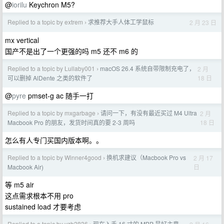
@
iorilu
Keychron M5?
Replied to a topic by extrem
求推荐大手人体工学鼠标
2 月 23 日
›
mx vertical
国产不是出了一个更强的吗 m5 还不 m6 的
Replied to a topic by Lullaby001
macOS 26.4 系统自带限制充电了，
2 月
›
18 日
可以删掉 AlDente 之类的软件了
@
pyre
pmset-g ac 随手一打
Replied to a topic by mxgarbage
请问一下，有没有最近买过 M4 Ultra
2 月
›
18 日
Macbook Pro 的朋友，发货时间真的要 2-3 周吗
怎么有人专门买国内版本啊。。
Replied to a topic by Winner4good
换机求建议（Macbook Pro vs
2 月 17
›
日
Macbook Air)
等 m5 air
这点需求根本不用 pro
sustained load 才要考虑
Replied to a topic by yzh2836
现在入手 16 寸的 MBP 是好主意