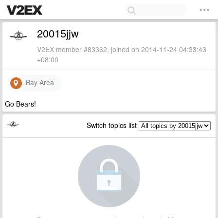
20015jjw
V2EX member #83362, joined on 2014-11-24 04:33:43
+08:00
Bay Area
Go Bears!
Switch topics list