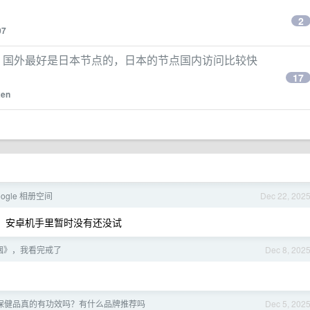
2
07
的，国外最好是日本节点的，日本的节点国内访问比较快
17
xen
gle 相册空间
Dec 22, 202
，安卓机手里暂时没有还没试
烟》，我看完戒了
Dec 8, 202
保健品真的有功效吗？有什么品牌推荐吗
Dec 5, 202