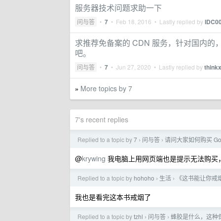
服务器技术问题求助一下
问与答
•
7
•
Feb 18, 2016
• Lastly replied by
IDC0
求推荐免备案的 CDN 服务，针对国内
吧。
问与答
•
7
•
Jun 27, 2020
• Lastly replied by
think
More topics by 7
»
7's recent replies
Replied to a topic by
7
问与答
请问大家如何购买 Goo
›
›
@
krywing
我电脑上用网页端也是提示无法购买
Replied to a topic by
hohoho
生活
《这书能让你戒
›
›
我也是看完这本书戒烟了
Replied to a topic by
tzhl
问与答
蜂胶是什么，这种
›
›