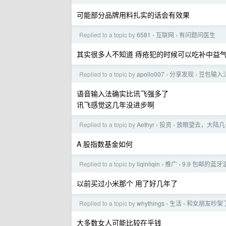
可能部分品牌用料扎实的话会有效果
Replied to a topic by
6581
互联网
有问题问医生
›
›
其实很多人不知道 痔疮犯的时候可以吃补中益
Replied to a topic by
apollo007
分享发现
豆包输入法
›
›
语音输入法确实比讯飞强多了
讯飞感觉这几年没进步啊
Replied to a topic by
Aethyr
投资
放眼望去，大陆几
›
›
A 股指数基金如何
Replied to a topic by
liqinliqin
推广
9.9 包邮的蓝
›
›
以前买过小米那个 用了好几年了
Replied to a topic by
whythings
生活
和女朋友吵架
›
›
大多数女人可能比较在乎钱