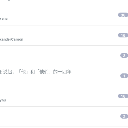
？
36
aYuki
16
exanderCarson
3
块钱比特币说起，「他」和「他们」的十四年
1
16
yhu
2