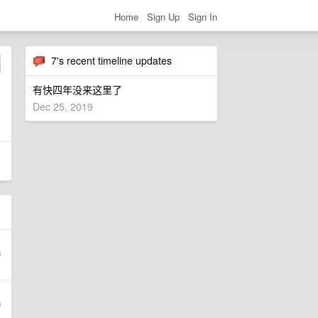
Home
Sign Up
Sign In
7's recent timeline updates
有快四年没来这里了
Dec 25, 2019