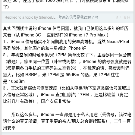
返还 50 ，还送了接近 1000 块的点卡（当时就换成京东 e 卡消费掉
了）
Replied to a topic by SilenceLL
苹果的信号是我误解了吗
5 月 6 日
›
其实回到楼主说的 iPhone 信号问题，就我自己使用这么多年的经历
来看（从 iPhone 3G 一直到现在的 iPhone 17 Pro Max ）
1 、iPhone 信号确实不如同期我用的安卓高端机，当然 Nexus/Pixel
系列除外，其他国产的和三星都比 iPhone 好
2 、年初空闲的时候用果/米 17PM 简单比较了下，主要是同一运营商
（联通），家里同一位置（卧室或阁楼），iPhone 的信号强度就是弱
（都是用各自手机的工程码进去查看的），在我家的话，强度差别还
挺大，比如 RSRP ，米 17PM 是-95dBm 的话，果 17PM 往往
是-105dBm
3 、其次就是弱信号恢复速度（比如从电梯/地下室这类弱信号区域进
入信号正常区域），iPhone 直到目前的 17PM ，还是比较差（肯定
比前几年有改善），国产安卓非常快
——所以这么多年，iPhone 一直都是用于私人用途（丢信号，错过电
话什么的真无所谓，真正重要的亲人/朋友总会继续联系），工作一直
用安卓