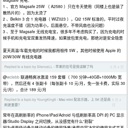
Magsafe 充电：
1 、官方 Magsafe 25W （ A2580 ）只在冬天使用（同楼上也是装了
散热片的），因为太烫了
2 、Belkin 3 合 1 充电器（ WIZ023 ），Qi2 15W 标准的，平时过夜
充温度不错（因为功率小，后面悬空，不带风扇也没问题）
3 、至于 Magsafe 无线充电宝，很多年不考虑购买了，因为充电的时
候手机和充电宝双重发热降速，如果放包里充电，那绝对是安全隐患
夏天高温/车载充电的时候我都用祖传 5W ，其他时候使用 Apple 的
20W/30W 有线充电器
Replied to a topic by SilenceLL
苹果的信号是我误解了吗
5 月 4 日
›
@
wclebb
联通畅爽冰激凌 159 套餐（ 700 分钟+40GB+1000Mb 宽
带），然后还有 4 张副卡（每张副卡 10 元/月，免一张卡费，实际 30
元/月），合计 189 元/月
Replied to a topic by YoungKing6
Mac mini 配显示器，上 5K 还是高
5 月 4
›
日
刷更重要？
常年在高刷新率的 iPhone/iPad/Adroid 与低刷新率高 DPI 的 PC 显示
器/Studio Display 之间切换，从没感觉有什么“割裂”
因为桌面级设备与移动设备的使用场景/承载内容决定的使用方式并不