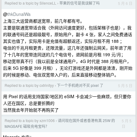
Replied to a topic by SilenceLL
苹果的信号是我误解了吗
5 月 6 日
›
@
thkDunalWa
上海三大运营商都送宽带，前几年都有号。
主要是联通宽带适合我（外网访问速度更好，包括架梯子也是），我
的联通号码还是超级靓号，原始用户，副卡 4 张，家人之间免费通话
其实也值了，实际用卡是充值有超额返还，实际月租不用 188 ；
电信的千兆月租更贵，还限流量，这几年还强制云网关，前年退了用
了十几年的宽带连同送的几个电信号，退网前是月租 199 元/月；
移动宽带真不行（我以前是全球通用户，4G 时代是 388 月租用户，
后来 5G 好像是 399 月租），无论打游戏还是外网都是渣渣，刚开始
的时候是移动、电信双宽带入户的，后来直接移动整体销户。
Replied to a topic by cxtrinityy
下一个手机绝对不买 pixel 了
5 月 5 日
›
用 Pixel 的话用支持国家/地区的 eSIM 卡会减少一些麻烦，但只要你
人还在国区，总是要折腾的
当然我去年开始就不再购买了
Replied to a topic by xzm1006
请问现在国外或者香港有真 25W 的
5 月 5
›
日
MAGSAFE 磁吸充电宝吗？