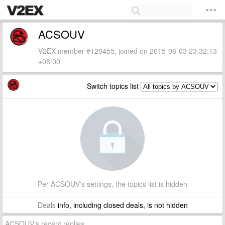
ACSOUV
V2EX member #120455, joined on 2015-06-03 23:32:13
+08:00
Switch topics list
Per ACSOUV's settings, the topics list is hidden
Deals
info, including closed deals, is not hidden
ACSOUV's recent replies