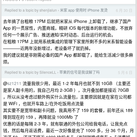
Replied to a topic by shenjialun
米家 app 使用时 iPhone 发烫
6 月 30 日
›
去年搞了台粗粮 17PM 后就把米家从 iPhone 上卸载了，继承了国产
App 的一贯尿性，内置商城，精研 iOS 每代版本的新增功能，不放弃
任何一个展示广告、推送通知/实时动态、后台运行的机会。
在粗粮 17PM 上就用系统集成的管理下家里所剩不多的米系智能设备
————近两年没新增过，老设备坏了就扔掉。
我的建议就是非刚需必备的国产 App 都卸载了，能给生活减少很多麻
烦。
Replied to a topic by SilenceLL
苹果的信号是我误解了吗
5 月 6 日
›
@
sz1211
流量我很少用，最近 1-2 年每月也就不到 10GB （主要还
是家人副卡用的，我自己月均 2-3GB ），次月叠加都是接近 70GB
，所以从没考虑过额外购买什么流量包，主要原因就是在家在公司都
是 WiFi ，也就开车路上/在外吃饭用点流量
其实要不是宽带和副卡问题，我真用不了 159 的套餐，前年还从 189
降到现在的 159 ，再降就没 1000Mb 了
优惠的话是每隔 2-3 年，就有联通的外包公司给我电话，让我充点
钱，然后每月返话费，最近一次好像是充了 1000 多，分 36 个月，月