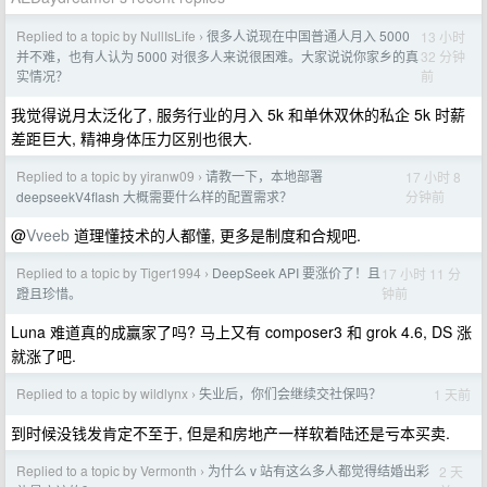
Replied to a topic by NullIsLife
很多人说现在中国普通人月入 5000
13 小时
›
32 分钟
并不难，也有人认为 5000 对很多人来说很困难。大家说说你家乡的真
前
实情况？
我觉得说月太泛化了, 服务行业的月入 5k 和单休双休的私企 5k 时薪
差距巨大, 精神身体压力区别也很大.
Replied to a topic by yiranw09
请教一下，本地部署
17 小时 8
›
分钟前
deepseekV4flash 大概需要什么样的配置需求？
@
Vveeb
道理懂技术的人都懂, 更多是制度和合规吧.
Replied to a topic by Tiger1994
DeepSeek API 要涨价了！且
17 小时 11 分
›
钟前
蹬且珍惜。
Luna 难道真的成赢家了吗? 马上又有 composer3 和 grok 4.6, DS 涨
就涨了吧.
Replied to a topic by wildlynx
失业后，你们会继续交社保吗？
1 天前
›
到时候没钱发肯定不至于, 但是和房地产一样软着陆还是亏本买卖.
Replied to a topic by Vermonth
为什么 v 站有这么多人都觉得结婚出彩
2 天
›