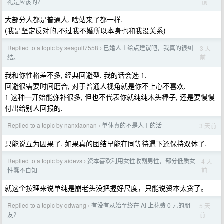
前
礼是应该的？
大部分人都是普通人, 啥站来了都一样.
(我是坚定反对的,不过我不婚所以本身也和我没关系)
Replied to a topic by seagull7558
已婚人士给点建议吧，我真的很纠
3 天
›
前
结。
我和你性格差不多, 经典回避型. 我的话会选 1.
回避很需要时间磨合, 对于普通人视角就是你不上心不喜欢.
1 这种一开始能弥补很多, 但也不代表你就纯纯木头棒子, 还是要慢慢
付出给别人回报的.
Replied to a topic by nanxiaonan
单休真的不是人干的活
3 天前
›
只能说互为因果了, 如果真的团结早能在同等待遇下还保持双休了.
Replied to a topic by aidevs
资本喜欢利用女性收割男性，部分低质女
4 天
›
前
性蠢不自知
就这个按理来说单纯是崩老头没把握好尺度，只能说资本太贪了。
Replied to a topic by qdwang
有没有从始至终在 AI 上花费 0 元的朋
5 天
›
前
友？