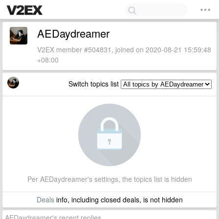
AEDaydreamer
V2EX member #504831, joined on 2020-08-21 15:59:48
+08:00
Switch topics list
Per AEDaydreamer's settings, the topics list is hidden
Deals
info, including closed deals, is not hidden
AEDaydreamer's recent replies