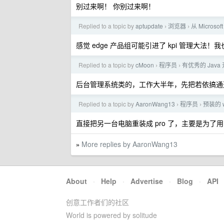
别过来啊！ 你别过来啊！
Replied to a topic by
aptupdate
浏览器
从 Microso
›
›
感觉 edge 产品组可能引进了 kpi 管理大
Replied to a topic by
cMoon
程序员
有优秀的 Jav
›
›
后台管理系统类的，工作大半年，先把若依搞通透就
Replied to a topic by
AaronWang13
程序员
预装的 
›
›
直接把另一台电脑重装成 pro 了，主要是为了用 hy
More replies by AaronWang13
»
About
·
Help
·
Advertise
·
Blog
·
API
创意工作者们的社区
World is powered by solitude