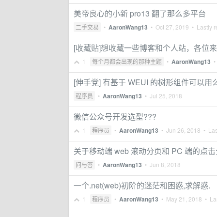
美帝良心的小新 pro13 翻了那么多平台
二手交易
•
AaronWang13
•
Oct 27, 2019
• Lastly r
[收藏贴]想收藏一些博客和个人站，各位
1
每个月都会出现的那种主题
•
AaronWang13
[伸手党] 有基于 WEUI 的树形组件可以用
程序员
•
AaronWang13
•
Jul 25, 2018
微信公众号开发选型???
1
程序员
•
AaronWang13
•
Jun 26, 2018
• Las
关于移动端 web 滚动分页和 PC 端的点击
问与答
•
AaronWang13
•
Jun 8, 2018
一个.net(web)初阶的迷茫和困惑,求解惑.
1
程序员
•
AaronWang13
•
May 21, 2018
• Las