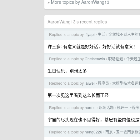
More topics by AaronWang13
»
AaronWang13's recent replies
Replied to a topic by
iflyapi
生活
突然找不到人生的
›
›
许三多: 有意义就是好好活，好好活就有意义！
Replied to a topic by
Chelseawin
职场话题
今天过生日
›
›
生日快乐，别想太多
Replied to a topic by
laiwei
程序员
大模型技术名词
›
›
第一次见这里看到这么长而正经
Replied to a topic by
hardto
职场话题
锐评一下程序
›
›
宇宙的尽头现在也不见得好，基层有些岗位也是
Replied to a topic by
heng0226
南京
五一去南京旅
›
›