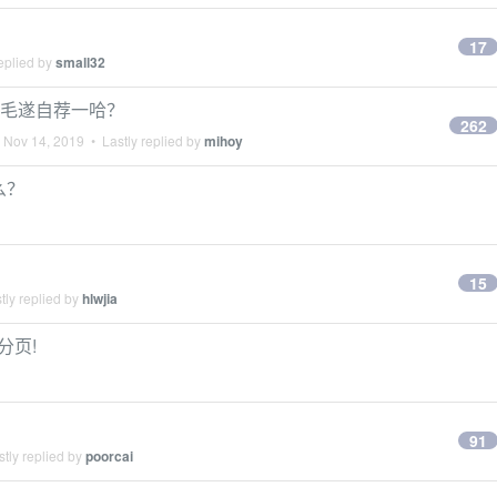
17
eplied by
small32
来毛遂自荐一哈？
262
•
Nov 14, 2019
• Lastly replied by
mihoy
么？
15
tly replied by
hlwjia
分页!
91
tly replied by
poorcai