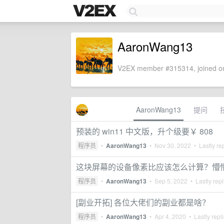
AaronWang13
V2EX member #315314, joined on
AaronWang13
提问
预装的 win11 中文版，升个级要￥ 808
程序员
•
AaronWang13
•
Nov 30, 2022
• Lastly re
这块屏幕的设备像素比应该怎么计算？懵
程序员
•
AaronWang13
•
Sep 5, 2022
• Lastly rep
[副业开拓] 各位大佬们的副业都是啥？
程序员
•
AaronWang13
•
Apr 4, 2020
• Lastly repl