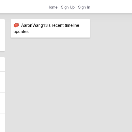
Home
Sign Up
Sign In
AaronWang13's recent timeline
updates