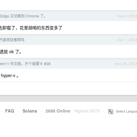
ft Edge 又切换到 Chrome 了。
Dec 6, 202
法！我也卸载了，花里胡哨的东西变多了
a 开源项目推荐吗
Dec 1, 202
 ok 了。
win11 中文版，升个级要￥ 808
Nov 29, 202
per-v 。
·
FAQ
·
Solana
·
2688 Online
Highest 6679
·
Select Langua