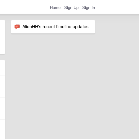
Home
Sign Up
Sign In
AlienHH's recent timeline updates