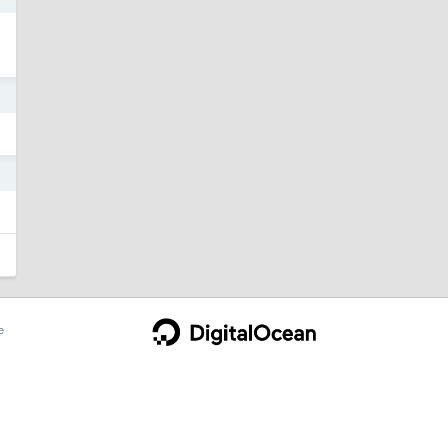
4
4
e