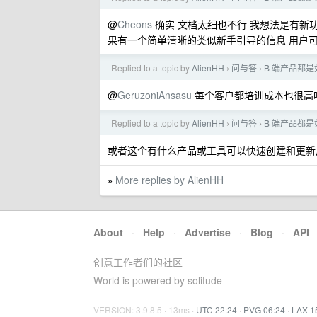
@
Cheons
确实 文档太细也不行 我想法是有新
果有一个简单清晰的类似新手引导的信息 用户
Replied to a topic by
AlienHH
问与答
B 端产品都
›
›
@
GeruzoniAnsasu
每个客户都培训成本也很高
Replied to a topic by
AlienHH
问与答
B 端产品都
›
›
或者这个有什么产品或工具可以快速创建和更新
More replies by AlienHH
»
About
·
Help
·
Advertise
·
Blog
·
API
创意工作者们的社区
World is powered by solitude
VERSION: 3.9.8.5 · 13ms ·
UTC 22:24
·
PVG 06:24
·
LAX 1