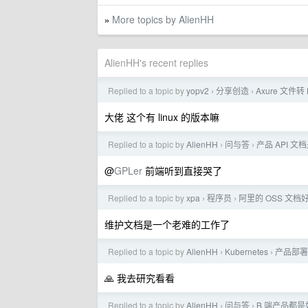
More topics by AlienHH
»
AlienHH's recent replies
Replied to a topic by
yopv2
分享创造
Axure 文件
›
›
大佬 这个有 linux 的版本嘛
Replied to a topic by
AlienHH
问与答
产品 API 
›
›
@
GPLer
前端听到直接哭了
Replied to a topic by
xpa
程序员
阿里的 OSS 文档
›
›
维护文档是一个老难的工作了
Replied to a topic by
AlienHH
Kubernetes
产品部署客
›
›
🙏 我去研究看看
Replied to a topic by
AlienHH
问与答
B 端产品都
›
›