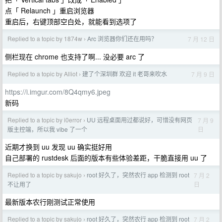
点「 Relaunch 」重启浏览器
重启后，右键顶部空白处，就能看到选项了
Replied to a topic by 1874w
Arc 浏览器你们还在用吗？
7 月 12 日
›
侧栏现在 chrome 也支持了啊... 没必要 arc 了
Replied to a topic by Alliot
建了个深圳群 欢迎 it 老哥来吹水
7 月 9 日
›
https://i.imgur.com/8Q4qmy6.jpeg
新码
Replied to a topic by i0error
UU 远程桌面用过都说好，可惜没有网页
7 月 9
›
日
版主控端，所以我 vibe 了一个
近期才换到 uu 发现 uu 确实挺好用
自己部署的 rustdesk 后面的版本有些体验差距，干脆直接用 uu 了
Replied to a topic by sakujo
root 好久了，突然农行 app 检测到 root
7 月 2
›
日
不让用了
最新版本农行刚测试正常使用
Replied to a topic by sakujo
root 好久了，突然农行 app 检测到 root
7 月 2
›