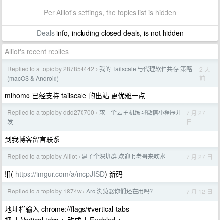
Per Alliot's settings, the topics list is hidden
Deals
info, including closed deals, is not hidden
Alliot's recent replies
Replied to a topic by 287854442
我的 Tailscale 与代理软件共存 策略
2 天
›
前
(macOS & Android)
mihomo 已经支持 tailscale 的出站 更优雅一点
Replied to a topic by ddd270700
求一个云主机练习微信小程序开
7 月 27
›
日
发
到我博客留言联系
Replied to a topic by Alliot
建了个深圳群 欢迎 it 老哥来吹水
7 月 27 日
›
![](
https://imgur.com/a/mcpJISD
) 新码
Replied to a topic by 1874w
Arc 浏览器你们还在用吗？
7 月 12 日
›
地址栏输入 chrome://flags/#vertical-tabs
把「 Vertical tabs 」改成「 Enabled 」