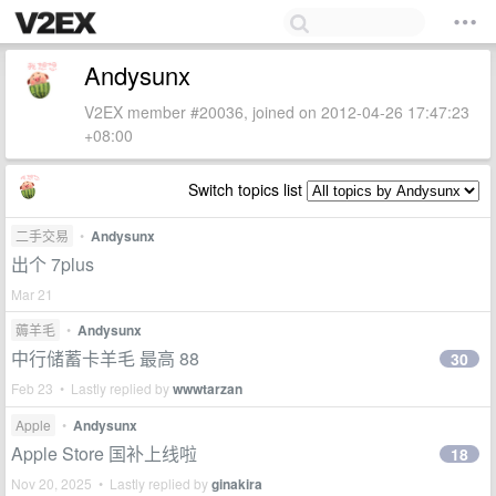
Andysunx
V2EX member #20036, joined on 2012-04-26 17:47:23
+08:00
Switch topics list
二手交易
•
Andysunx
出个 7plus
Mar 21
薅羊毛
•
Andysunx
中行储蓄卡羊毛 最高 88
30
Feb 23 • Lastly replied by
wwwtarzan
Apple
•
Andysunx
Apple Store 国补上线啦
18
Nov 20, 2025 • Lastly replied by
ginakira