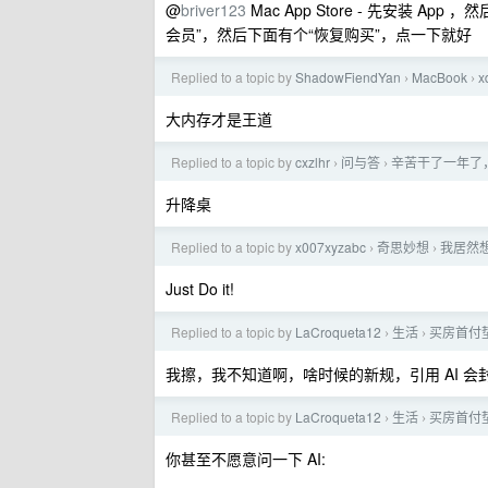
@
briver123
Mac App Store - 先安装 Ap
会员”，然后下面有个“恢复购买”，点一下就好
Replied to a topic by
ShadowFiendYan
MacBook
x
›
›
大内存才是王道
Replied to a topic by
cxzlhr
问与答
辛苦干了一年了，
›
›
升降桌
Replied to a topic by
x007xyzabc
奇思妙想
我居然
›
›
Just Do it!
Replied to a topic by
LaCroqueta12
生活
买房首付
›
›
我擦，我不知道啊，啥时候的新规，引用 AI 会封
Replied to a topic by
LaCroqueta12
生活
买房首付
›
›
你甚至不愿意问一下 AI: