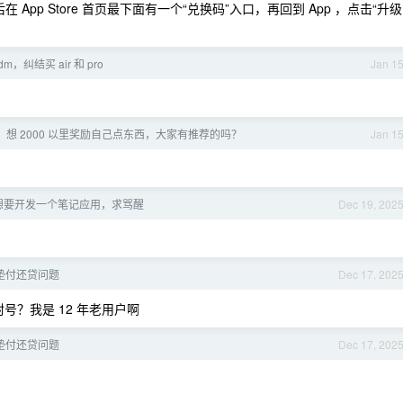
p ，然后在 App Store 首页最下面有一个“兑换码”入口，再回到 App ，点击“升级
dm，纠结买 air 和 pro
Jan 1
想 2000 以里奖励自己点东西，大家有推荐的吗？
Jan 1
想要开发一个笔记应用，求骂醒
Dec 19, 202
垫付还贷问题
Dec 17, 202
号？我是 12 年老用户啊
垫付还贷问题
Dec 17, 202