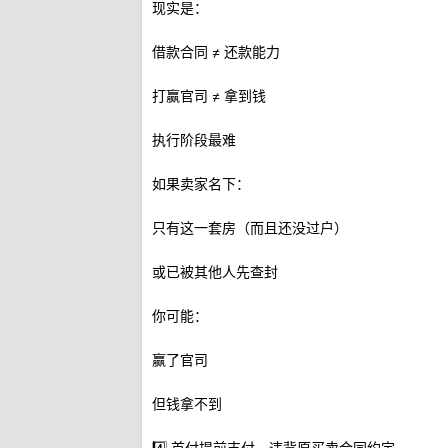
现实是：
借款合同 ≠ 还款能力
打赢官司 ≠ 拿到钱
执行阶段最难
如果卖家名下：
只有这一套房（而且还没过户）
或已被其他人先查封
你可能：
赢了官司
但钱拿不到
4️⃣ 首付提前支付，违背原买卖合同约定