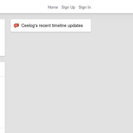
Home
Sign Up
Sign In
Ceelog's recent timeline updates