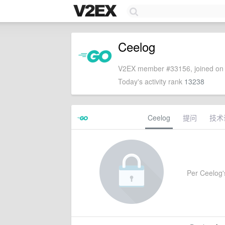
Ceelog
V2EX member #33156, joined on 
Today's activity rank
13238
Ceelog
提问
技术
Per Ceelog's