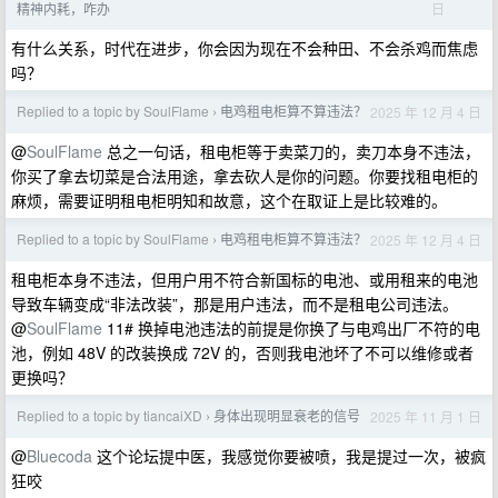
日
精神内耗，咋办
有什么关系，时代在进步，你会因为现在不会种田、不会杀鸡而焦虑
吗？
Replied to a topic by SoulFlame
电鸡租电柜算不算违法？
2025 年 12 月 4 日
›
@
SoulFlame
总之一句话，租电柜等于卖菜刀的，卖刀本身不违法，
你买了拿去切菜是合法用途，拿去砍人是你的问题。你要找租电柜的
麻烦，需要证明租电柜明知和故意，这个在取证上是比较难的。
Replied to a topic by SoulFlame
电鸡租电柜算不算违法？
2025 年 12 月 4 日
›
租电柜本身不违法，但用户用不符合新国标的电池、或用租来的电池
导致车辆变成“非法改装”，那是用户违法，而不是租电公司违法。
@
SoulFlame
11# 换掉电池违法的前提是你换了与电鸡出厂不符的电
池，例如 48V 的改装换成 72V 的，否则我电池坏了不可以维修或者
更换吗？
Replied to a topic by tiancaiXD
身体出现明显衰老的信号
2025 年 11 月 1 日
›
@
Bluecoda
这个论坛提中医，我感觉你要被喷，我是提过一次，被疯
狂咬