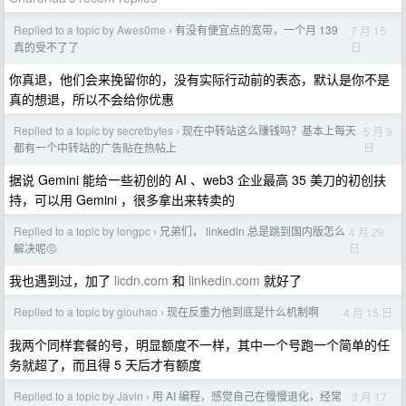
Replied to a topic by Awes0me
有没有便宜点的宽带，一个月 139
7 月 15
›
日
真的受不了了
你真退，他们会来挽留你的，没有实际行动前的表态，默认是你不是
真的想退，所以不会给你优惠
Replied to a topic by secretbytes
现在中转站这么赚钱吗？基本上每天
5 月 9
›
日
都有一个中转站的广告贴在热帖上
据说 Gemini 能给一些初创的 AI 、web3 企业最高 35 美刀的初创扶
持，可以用 Gemini ，很多拿出来转卖的
Replied to a topic by longpc
兄弟们， linkedin 总是跳到国内版怎么
4 月 29
›
日
解决呢🤨
我也遇到过，加了
licdn.com
和
linkedin.com
就好了
Replied to a topic by glouhao
现在反重力他到底是什么机制啊
4 月 15 日
›
我两个同样套餐的号，明显额度不一样，其中一个号跑一个简单的任
务就超了，而且得 5 天后才有额度
Replied to a topic by Javin
用 AI 编程，感觉自己在慢慢退化，经常
3 月 17
›