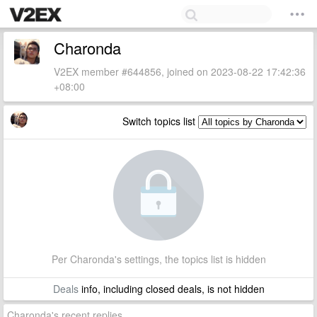
Charonda
V2EX member #644856, joined on 2023-08-22 17:42:36
+08:00
Switch topics list
Per Charonda's settings, the topics list is hidden
Deals
info, including closed deals, is not hidden
Charonda's recent replies