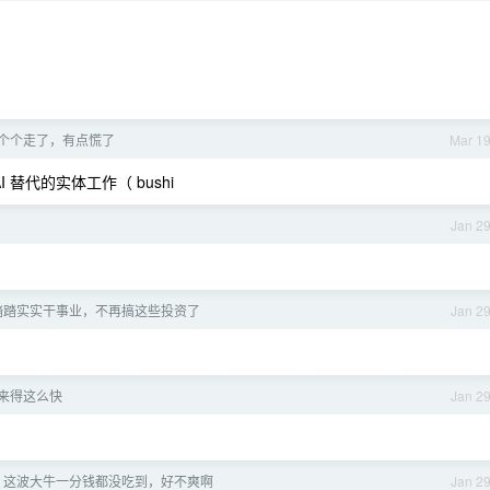
个个走了，有点慌了
Mar 1
替代的实体工作（ bushi
Jan 2
踏踏实实干事业，不再搞这些投资了
Jan 2
来得这么快
Jan 2
0，这波大牛一分钱都没吃到，好不爽啊
Jan 2