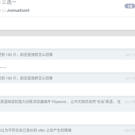
岗 三选一
18
ed by
JoshuaEstell
减肥到 195 斤，脸还是很胖怎么回事
Jul 1
……
减肥到 195 斤，脸还是很胖怎么回事
Jul 1
英语阅读抗阻力训练浏览器插件 Flipword ，让中文网页自然“长出”英语， 在
Jun 2
认为不符合自己身价的 offer 之后产生的情绪
Apr 2