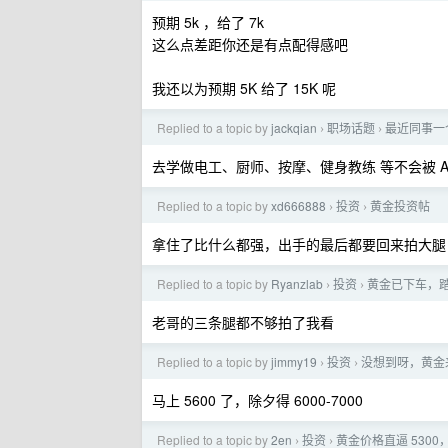
预期 5k ，给了 7k
这么点差距你还是有点配得感吧
我还以为预期 5K 给了 15K 呢
Replied to a topic by
jackqian
职场话题
最近同事一
›
›
去学做电工、厨师、按摩、健身教练 等不会被 AI 
Replied to a topic by
xd666888
投资
黄金投资帖
›
›
拿住了比什么都强，出手的最后都要回来拍大腿
Replied to a topic by
Ryanzlab
投资
黄金已下车，
›
›
老哥的三条腿都不够拍了我看
Replied to a topic by
jimmy19
投资
没想到呀，黄金
›
›
马上 5600 了，除夕得 6000-7000
Replied to a topic by
2en
投资
黄金价格直逼 530
›
›