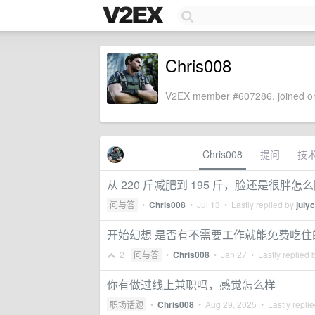
Chris008
V2EX member #607286, joined on
Chris008
提问
技
从 220 斤减肥到 195 斤，脸还是很胖怎
问与答
•
Chris008
•
Jul 13
• Lastly replied by
july
开始幻想 是否有不需要工作就能免费吃住
2
问与答
•
Chris008
•
Jan 27
• Lastly replied 
你有做过线上兼职吗，感觉怎么样
职场话题
•
Chris008
•
Aug 29, 2025
• Lastly repli