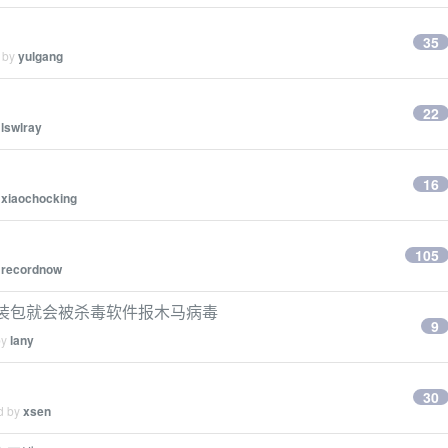
35
d by
yulgang
22
y
lswlray
16
y
xiaochocking
105
y
recordnow
安装包就会被杀毒软件报木马病毒
9
by
lany
30
ed by
xsen