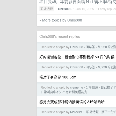
项目变动，年前就要面临 N+1/再入职/待
职场话题
•
Chris008
•
Jan 10, 2025
• Lastly repli
More topics by Chris008
»
Chris008's recent replies
Replied to a topic by
Chris008
问与答
从 220 斤
›
›
好的谢谢各位，我会耐心等到我掉 50 斤的时候
Replied to a topic by
Chris008
问与答
从 220 斤
›
›
哦对了身高是 180.5cm
Replied to a topic by
clemente
分享创造
自己撸了个
›
›
日常浏览中不知不觉解锁英语能力
感觉会变成那种说话掺英语的人哈哈哈哈
Replied to a topic by
McreeWu
职场话题
接下一份自
›
›