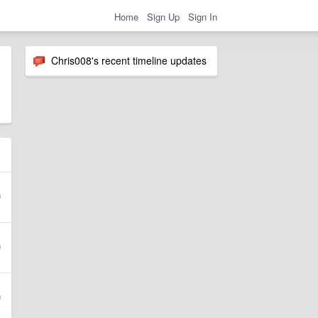
Home
Sign Up
Sign In
Chris008's recent timeline updates