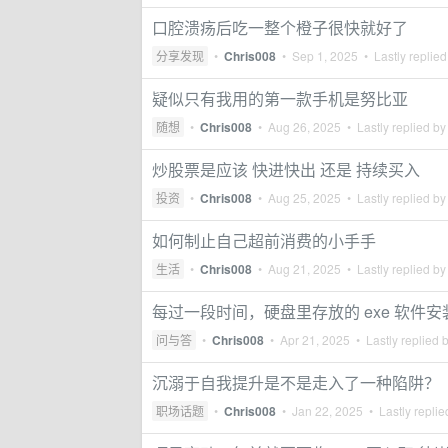
口腔溃疡后吃一整个橙子很快就好了
分享发现
•
Chris008
•
Sep 1, 2025
• Lastly replie
疑似只有我用的第一款手机是努比亚
随想
•
Chris008
•
Aug 26, 2025
• Lastly replied b
炒股票是应该 快进快出 还是 持续买入
投资
•
Chris008
•
Aug 25, 2025
• Lastly replied b
如何制止自己超前消费的小手手
生活
•
Chris008
•
Aug 21, 2025
• Lastly replied b
每过一段时间，硬盘里存放的 exe 软件
问与答
•
Chris008
•
Apr 21, 2025
• Lastly replied 
沉溺于自我提升是不是走入了一种陷阱？
职场话题
•
Chris008
•
Jan 22, 2025
• Lastly repli