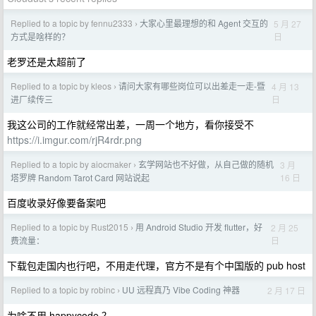
Replied to a topic by fennu2333
大家心里最理想的和 Agent 交互的
5 月 27
›
日
方式是啥样的？
老罗还是太超前了
Replied to a topic by kleos
请问大家有哪些岗位可以出差走一走-暨
4 月 13
›
日
进厂续传三
我这公司的工作就经常出差，一周一个地方，看你接受不
https://i.imgur.com/rjR4rdr.png
Replied to a topic by aiocmaker
玄学网站也不好做，从自己做的随机
3 月
›
16 日
塔罗牌 Random Tarot Card 网站说起
百度收录好像要备案吧
Replied to a topic by Rust2015
用 Android Studio 开发 flutter，好
2 月 25
›
日
费流量：
下载包走国内也行吧，不用走代理，官方不是有个中国版的 pub host
Replied to a topic by robinc
UU 远程真乃 Vibe Coding 神器
2 月 17 日
›
为啥不用 happycode ？