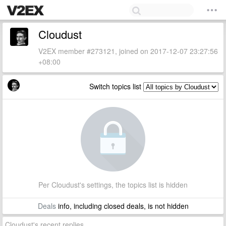
Cloudust
V2EX member #273121, joined on 2017-12-07 23:27:56
+08:00
Switch topics list
Per Cloudust's settings, the topics list is hidden
Deals
info, including closed deals, is not hidden
Cloudust's recent replies