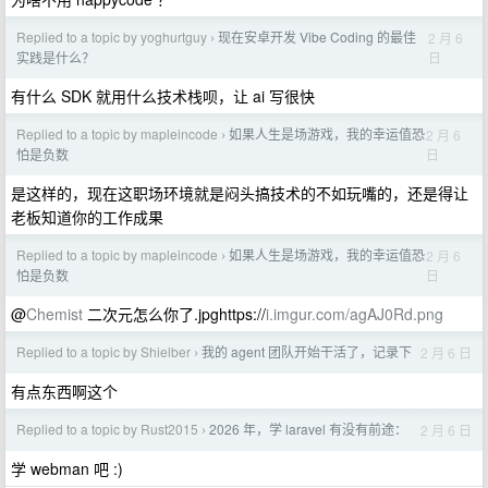
Replied to a topic by yoghurtguy
现在安卓开发 Vibe Coding 的最佳
2 月 6
›
日
实践是什么？
有什么 SDK 就用什么技术栈呗，让 ai 写很快
Replied to a topic by mapleincode
如果人生是场游戏，我的幸运值恐
2 月 6
›
日
怕是负数
是这样的，现在这职场环境就是闷头搞技术的不如玩嘴的，还是得让
老板知道你的工作成果
Replied to a topic by mapleincode
如果人生是场游戏，我的幸运值恐
2 月 6
›
日
怕是负数
@
Chemist
二次元怎么你了.jpghttps://
i.imgur.com/agAJ0Rd.png
Replied to a topic by Shielber
我的 agent 团队开始干活了，记录下
2 月 6 日
›
有点东西啊这个
Replied to a topic by Rust2015
2026 年，学 laravel 有没有前途：
2 月 6 日
›
学 webman 吧 :)