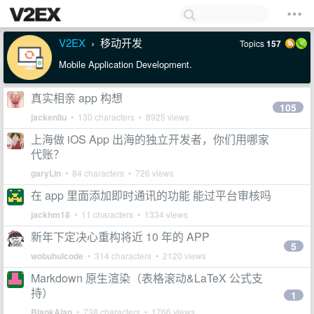
V2EX
移动开发
Topics
157
›
Mobile Application Development.
真实相亲 app 构想
105
jackenliu
• 130 characters • 8925 views
上海做 iOS App 出海的独立开发者，你们用哪家
代账？
garyLin
• 84 characters • 726 views
在 app 里面添加即时通讯的功能 能过平台审核吗
jackhm18
• 11 characters • 1334 views
新年下定决心重构将近 10 年的 APP
5
wobuhuicode
• 314 characters • 2120 views
Markdown 原生渲染（表格滚动&LaTeX 公式支
持）
1
BlankAlan
• 738 characters • 1766 views