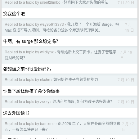
Replied to a topic by silent2limbo
好奇问下大家对头像的看法
7 月 20 日
›
换我这个吧
Replied to a topic by wsy95613373
我开发了一个开源版 Surge，把
7 月
›
19 日
Mac 变成可导入规则、可按设备分流的全屋透明代理网关。
牛啊，有 surge 那么稳定吗？
Replied to a topic by wildlynx
有结婚后上交工资卡，让妻子管理家
7 月 19
›
日
庭财政的吗？
张韶涵之前也很爱她妈妈
Replied to a topic by nkchn
如何培养孩子当领导的能力
7 月 19 日
›
你当下属让你孩子命令你做事
Replied to a topic by zsxzy
纯功利的角度, 如何为孩子选兴趣班？
7 月 19 日
›
送去外国读书
Replied to a topic by bamxme
都 2026 年了，大家在外面突然想到东
7 月 17
›
日
西，一般怎么快速记下来？