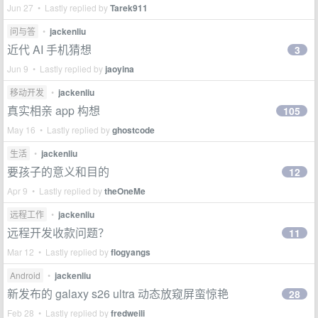
Jun 27 • Lastly replied by
Tarek911
问与答
•
jackenliu
近代 AI 手机猜想
3
Jun 9 • Lastly replied by
jaoyina
移动开发
•
jackenliu
真实相亲 app 构想
105
May 16 • Lastly replied by
ghostcode
生活
•
jackenliu
要孩子的意义和目的
12
Apr 9 • Lastly replied by
theOneMe
远程工作
•
jackenliu
远程开发收款问题？
11
Mar 12 • Lastly replied by
flogyangs
Android
•
jackenliu
新发布的 galaxy s26 ultra 动态放窥屏蛮惊艳
28
Feb 28 • Lastly replied by
fredweili