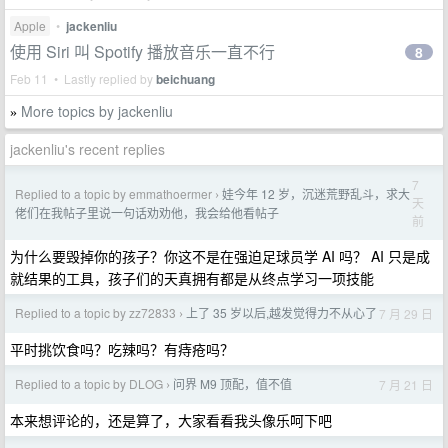
Apple
•
jackenliu
使用 Siri 叫 Spotify 播放音乐一直不行
8
Feb 11 • Lastly replied by
beichuang
More topics by jackenliu
»
jackenliu's recent replies
7
Replied to a topic by emmathoermer
娃今年 12 岁，沉迷荒野乱斗，求大
›
天
佬们在我帖子里说一句话劝劝他，我会给他看帖子
前
为什么要毁掉你的孩子？你这不是在强迫足球员学 AI 吗？ AI 只是成
就结果的工具，孩子们的天真拥有都是从终点学习一项技能
Replied to a topic by zz72833
上了 35 岁以后,越发觉得力不从心了
7 月 29 日
›
平时挑饮食吗？吃辣吗？有痔疮吗？
Replied to a topic by DLOG
问界 M9 顶配，值不值
7 月 21 日
›
本来想评论的，还是算了，大家看看我头像乐呵下吧