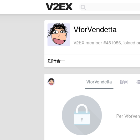
VforVendetta
V2EX member #451056, joined on
知行合一
VforVendetta
提问
Per VforVend