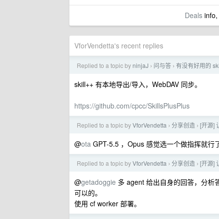
Deals
info,
VforVendetta's recent replies
Replied to a topic by
ninjaJ
问与答
有没有好用的 ski
›
›
skill++ 有本地导出/导入，WebDAV 同步。
https://github.com/cpcc/SkillsPlusPlus
Replied to a topic by
VforVendetta
分享创造
[开源]
›
›
@
ota
GPT-5.5 ，Opus 感觉选一个做指
Replied to a topic by
VforVendetta
分享创造
[开源]
›
›
@
getadoggie
多 agent 给出自身的回答，
可以的。
使用 cf worker 部署。