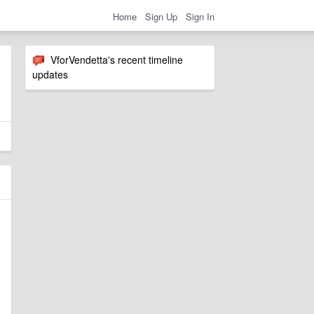
Home
Sign Up
Sign In
VforVendetta's recent timeline
updates