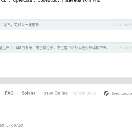
ode CLI 、OpenClaw 、CodeBuddy 工具的专属 skills 目录
n 13 发布，可以来一波更新
Jul 20, 202
量生产 AI 插画的系统，用它接过单，不过客户给价太低没继续做下去。
Jul 15, 202
·
FAQ
·
Solana
·
3160 Online
Highest 6679
·
Select Langua
:53
·
JFK 07:53