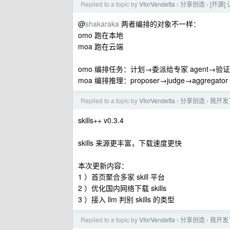
Replied to a topic by
VforVendetta
分享创造
[开源]
›
›
@
shakaraka
两者编排的对象不一样：
omo 跑在本地
moa 跑在云端
omo 编排任务：计划→委派给专家 agent→验
moa 编排推理：proposer→judge→aggre
Replied to a topic by
VforVendetta
分享创造
我开发了 
›
›
skills++ v0.3.4
skills 来源更丰富，下载速度更快
本次更新内容：
1 ）首页聚合多家 skill 平台
2 ）优化国内网络下载 skills
3 ）接入 llm 判别 skills 的类型
Replied to a topic by
VforVendetta
分享创造
我开发了 
›
›