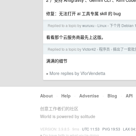
2 ）支持 Antigravity 、Gemini CLI 、Kimi C
修复：无法打开 ai 工具专属 skill 的 bug
Replied to a topic by
wuruxu
Linux
下个月 Debia
›
›
看看那个云服务商最先上这版。
Replied to a topic by
Victor42
程序员
搞出了一套批
›
›
满满的细节
More replies by VforVendetta
»
About
·
Help
·
Advertise
·
Blog
·
API
创意工作者们的社区
World is powered by solitude
VERSION: 3.9.8.5 · 9ms ·
UTC 11:53
·
PVG 19:53
·
LAX 04
♥ Do have faith in what you're doing.