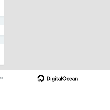
5
5
ge