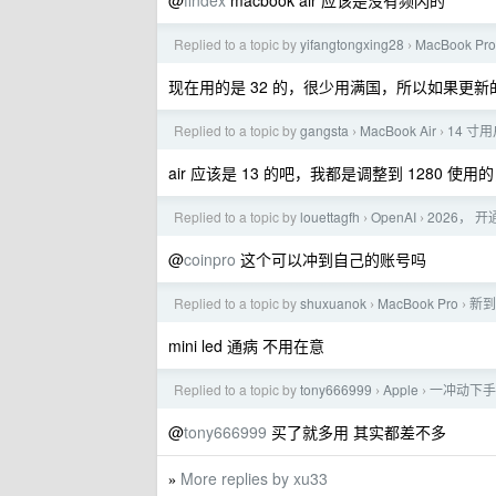
@
findex
macbook air 应该是没有频闪的
Replied to a topic by
yifangtongxing28
MacBook Pro
›
现在用的是 32 的，很少用满国，所以如果更新的
Replied to a topic by
gangsta
MacBook Air
14 寸
›
›
air 应该是 13 的吧，我都是调整到 1280 
Replied to a topic by
louettagfh
OpenAI
2026， 开
›
›
@
coinpro
这个可以冲到自己的账号吗
Replied to a topic by
shuxuanok
MacBook Pro
新到的
›
›
mini led 通病 不用在意
Replied to a topic by
tony666999
Apple
一冲动下手
›
›
@
tony666999
买了就多用 其实都差不多
More replies by xu33
»