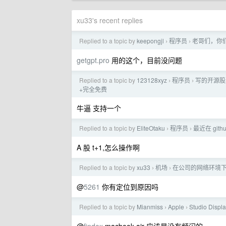
xu33's recent replies
Replied to a topic by
keepongjl
程序员
老哥们，你们
›
›
getgpt.pro
用的这个，目前没问题
Replied to a topic by
123128xyz
程序员
写的开源股票数
›
›
+完全免费
牛逼 支持一个
Replied to a topic by
EliteOtaku
程序员
最近在 gi
›
›
A 股 t+1,怎么操作啊
Replied to a topic by
xu33
机场
在公司的网络环境下，
›
›
@
5261
你有定位到原因吗
Replied to a topic by
Mianmiss
Apple
Studio Dis
›
›