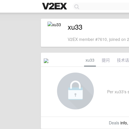
xu33
V2EX member #7610, joined on 2
xu33
提问
技术话
Per xu33's s
Deals
info,