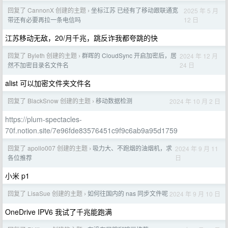
回复了 CannonX 创建的主题
坐标江苏 已经有了移动跟联通宽
2025 年 5 月
›
12 日
带还有必要再拉一条电信吗
江苏移动无敌，20/月千兆，跳反诈我都夸跳的快
回复了 Byleth 创建的主题
群晖的 CloudSync 开启加密后，居
2024 年 12 月
›
24 日
然不加密目录名文件名
alist 可以加密文件夹文件名
回复了 BlackSnow 创建的主题
移动数据检测
2024 年 10 月 2 日
›
https://plum-spectacles-
70f.notion.site/7e96fde83576451c9f9c6ab9a95d1759
回复了 apollo007 创建的主题
吸力大、不跑烟的油烟机，求
2024 年 9 月 11
›
日
各位推荐
小米 p1
回复了 LisaSue 创建的主题
如何往国内的 nas 同步文件呢
2024 年 9 月 10 日
›
OneDrive IPV6 我试了千兆能跑满