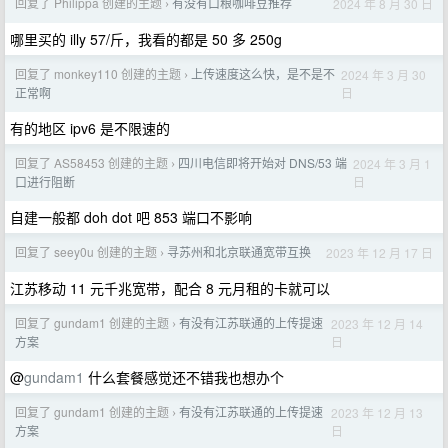
回复了 Philippa 创建的主题
有没有口粮咖啡豆推荐
2024 年 8 月 30 日
›
哪里买的 illy 57/斤，我看的都是 50 多 250g
回复了 monkey110 创建的主题
上传速度这么快，是不是不
2024 年 3 月 30
›
日
正常啊
有的地区 ipv6 是不限速的
回复了 AS58453 创建的主题
四川电信即将开始对 DNS/53 端
2024 年 3 月 1
›
日
口进行阻断
自建一般都 doh dot 吧 853 端口不影响
回复了 seey0u 创建的主题
寻苏州和北京联通宽带互换
2023 年 12 月 17 日
›
江苏移动 11 元千兆宽带，配合 8 元月租的卡就可以
回复了 gundam1 创建的主题
有没有江苏联通的上传提速
2023 年 12 月 14
›
日
方案
@
gundam1
什么套餐感觉还不错我也想办个
回复了 gundam1 创建的主题
有没有江苏联通的上传提速
2023 年 12 月 13
›
日
方案