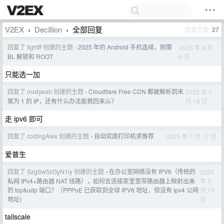
V2EX
Decillion
全部回复
回复总数
27
›
›
回复了 fightff 创建的主题
2025 年的 Android 手机选择，刚需
2025 年 8 月
›
6 日
BL 解锁和 ROOT
只能选一加
回复了 mxdyeah 创建的主题
Cloudflare Free CDN 都被解析到末
2025 年 7
›
月 19 日
尾为 1 的 IP，还有什么办法能救回来么？
走 ipv6 即可
回复了 codingAlex 创建的主题
自动双面打印机求推荐
2025 年 7 月 17 日
›
爱普生
回复了 SzgSw5zGyN1iy 创建的主题
在办公室网络没有 IPV6（传统的
2025
›
年 5
私网 IPv4+路由器 NAT 线路），如何去连接家里宽带路由器上映射出来
月 13
的 tcp&udp 端口？（PPPoE 已获取到全球 IPV6 地址，但没有 ipv4 公网
日
地址)
tailscale