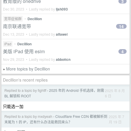
教育版的 onedrive
3
Dec 30, 2023 • Lastly replied by
ljsh093
宽带症候群
•
Decillion
南京联通宽带
14
Dec 13, 2023 • Lastly replied by
alfawei
iPad
•
Decillion
美版 iPad 使用 esim
4
Nov 29, 2023 • Lastly replied by
abbottcn
More topics by Decillion
»
Decillion's recent replies
Replied to a topic by fightff
2025 年的 Android 手机选择，刚需
2025 年 8 月
›
6 日
BL 解锁和 ROOT
只能选一加
Replied to a topic by mxdyeah
Cloudflare Free CDN 都被解析到
2025 年 7
›
月 19 日
末尾为 1 的 IP，还有什么办法能救回来么？