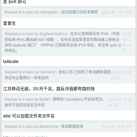
走 ipv6 即可
Replied to a topic by codingAlex
自动双面打印机求推荐
2025 年 7 月 17 日
›
爱普生
Replied to a topic by SzgSw5zGyN1iy
在办公室网络没有 IPV6（传统
2025
›
年 5
的私网 IPv4+路由器 NAT 线路），如何去连接家里宽带路由器上映射出
月 13
来的 tcp&udp 端口？（PPPoE 已获取到全球 IPV6 地址，但没有 ipv4 公
日
网地址)
tailscale
Replied to a topic by CannonX
坐标江苏 已经有了移动跟联通宽
2025 年 5 月
›
12 日
带还有必要再拉一条电信吗
江苏移动无敌，20/月千兆，跳反诈我都夸跳的快
Replied to a topic by Byleth
群晖的 CloudSync 开启加密后，
2024 年 12 月
›
24 日
居然不加密目录名文件名
alist 可以加密文件夹文件名
Replied to a topic by BlackSnow
移动数据检测
2024 年 10 月 2 日
›