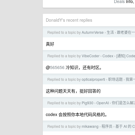
Deals
info,
DonaldY's recent replies
Replied to a topic by
AutumnVerse
生活
跟老婆在一
›
›
真好
Replied to a topic by
VibeCoder
Codex
[通知] Co
›
›
@
565656
冷知识，还有时区。
Replied to a topic by
opticalproperti
职场话题
我第
›
›
这种问题天天有，挺好回答的
Replied to a topic by
Pig930
OpenAI
你们是怎么解决
›
›
codex 会按照你本地代码风格的。
Replied to a topic by
mikawang
程序员
基于 AI 的
›
›