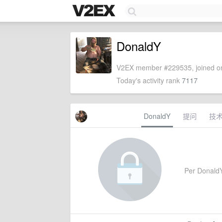
DonaldY
V2EX member #229535, joined on
Today's activity rank
7117
DonaldY
提问
技
Per DonaldY'