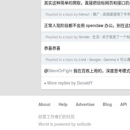
其实这种简单的爬取，直接把目标网页和接口扔给 
Replied to a topic by
h4nru1
推广
高强度使用了半年 
›
›
正常人现阶段都不会用 openclaw 办公。别在
Replied to a topic by
Gnnbb
生活
关于我发了一个帖子
›
›
恭喜恭喜
Replied to a topic by
Livid
Google
Gemma 4 可
›
›
@
SilentOrFight
我在百炼上用的，深度思考模
More replies by DonaldY
»
About
·
Help
·
Advertise
·
Blog
·
API
创意工作者们的社区
World is powered by solitude