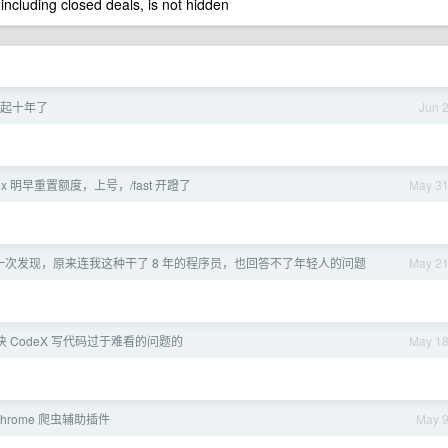
 including closed deals, is not hidden
起十年了
Jun 
dex 明早重置额度，上号，/fast 开蹬了
May 3
一次发现，原来连我这种干了 8 年的程序员，也回答不了年轻人的问题
May 2
 CodeX 写代码过于难看的问题的
May 1
 Chrome 爬虫辅助插件
May 