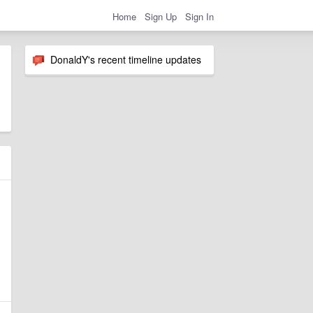
Home
Sign Up
Sign In
DonaldY's recent timeline updates