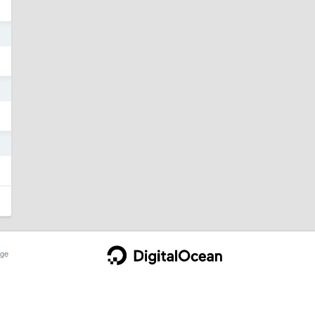
9
6
3
ge