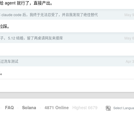
agent 就行了，直接产出。
claude code 后，我终于无法忍受了，并且我发现了绝佳替代
May 
这拉踩。
， 5.12 结婚，留了两桌请网友来搂席
May 
以通过洗车测试
Apr 
式。
·
FAQ
·
Solana
·
4871 Online
Highest 6679
·
Select Langua