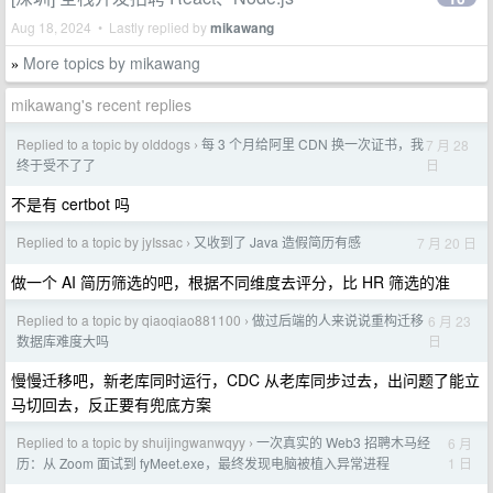
Aug 18, 2024 • Lastly replied by
mikawang
More topics by mikawang
»
mikawang's recent replies
Replied to a topic by olddogs
每 3 个月给阿里 CDN 换一次证书，我
7 月 28
›
日
终于受不了了
不是有 certbot 吗
Replied to a topic by jyIssac
又收到了 Java 造假简历有感
7 月 20 日
›
做一个 AI 简历筛选的吧，根据不同维度去评分，比 HR 筛选的准
Replied to a topic by qiaoqiao881100
做过后端的人来说说重构迁移
6 月 23
›
日
数据库难度大吗
慢慢迁移吧，新老库同时运行，CDC 从老库同步过去，出问题了能立
马切回去，反正要有兜底方案
Replied to a topic by shuijingwanwqyy
一次真实的 Web3 招聘木马经
6 月
›
1 日
历：从 Zoom 面试到 fyMeet.exe，最终发现电脑被植入异常进程