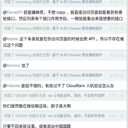
回复了 mikawang 创建的主题
基于 AI 的 Chrome 爬虫辅助插件
5 月 9 日
›
@
DonaldY
就是嫌麻烦，不想 copy ，我直接访问页面就能看到有哪
些接口，然后列表有个接口作用字段，一眼就能看出来我想要的接口
回复了 mikawang 创建的主题
基于 AI 的 Chrome 爬虫辅助插件
5 月 9 日
›
@
itsjoke
这个本身就是在你访问页面的时候去爬 API ，所以不存在难
过这个问题
回复了 mikawang 创建的主题
基于 AI 的 Chrome 爬虫辅助插件
5 月 9 日
›
@
senooo
加了
回复了 mikawang 创建的主题
基于 AI 的 Chrome 爬虫辅助插件
5 月 9 日
›
@
nilaoda
是挺不错的，有些过不了 Cloudflare 人机验证怎么办
回复了 QFDMY 创建的主题
bc 公司能去吗，请问，不会吃牢饭吧
4 月 11 日
›
你们居然敢在微信聊这些，胆子真大啊
回复了 QFDMY 创建的主题
bc 公司能去吗，请问，不会吃牢饭吧
4 月 11 日
›
只要不回来就没事，或者退出中国国籍