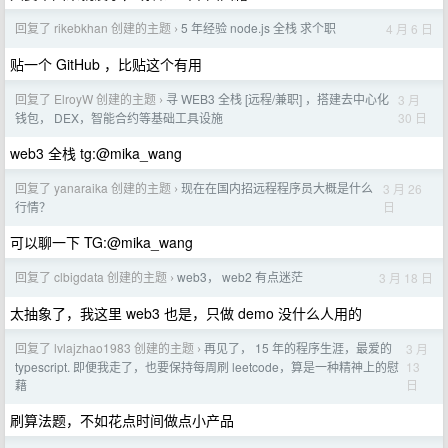
回复了 rikebkhan 创建的主题
5 年经验 node.js 全栈 求个职
4 月 6 日
›
贴一个 GitHub ，比贴这个有用
回复了 ElroyW 创建的主题
寻 WEB3 全栈 [远程/兼职] ，搭建去中心化
3 月
›
30 日
钱包， DEX，智能合约等基础工具设施
web3 全栈 tg:@mika_wang
回复了 yanaraika 创建的主题
现在在国内招远程程序员大概是什么
3 月 26
›
日
行情？
可以聊一下 TG:@mika_wang
回复了 clbigdata 创建的主题
web3， web2 有点迷茫
3 月 18 日
›
太抽象了，我这里 web3 也是，只做 demo 没什么人用的
回复了 lvlajzhao1983 创建的主题
再见了， 15 年的程序生涯，最爱的
3 月
›
13
typescript. 即便我走了，也要保持每周刷 leetcode，算是一种精神上的慰
日
藉
刷算法题，不如花点时间做点小产品