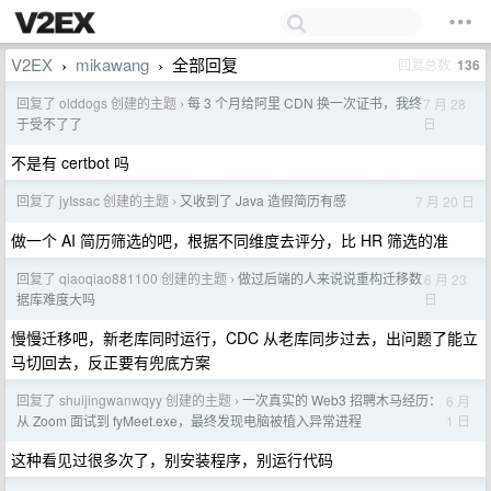
V2EX
mikawang
全部回复
回复总数
136
›
›
回复了 olddogs 创建的主题
每 3 个月给阿里 CDN 换一次证书，我终
7 月 28
›
日
于受不了了
不是有 certbot 吗
回复了 jyIssac 创建的主题
又收到了 Java 造假简历有感
7 月 20 日
›
做一个 AI 简历筛选的吧，根据不同维度去评分，比 HR 筛选的准
回复了 qiaoqiao881100 创建的主题
做过后端的人来说说重构迁移数
6 月 23
›
日
据库难度大吗
慢慢迁移吧，新老库同时运行，CDC 从老库同步过去，出问题了能立
马切回去，反正要有兜底方案
回复了 shuijingwanwqyy 创建的主题
一次真实的 Web3 招聘木马经历：
6 月
›
1 日
从 Zoom 面试到 fyMeet.exe，最终发现电脑被植入异常进程
这种看见过很多次了，别安装程序，别运行代码