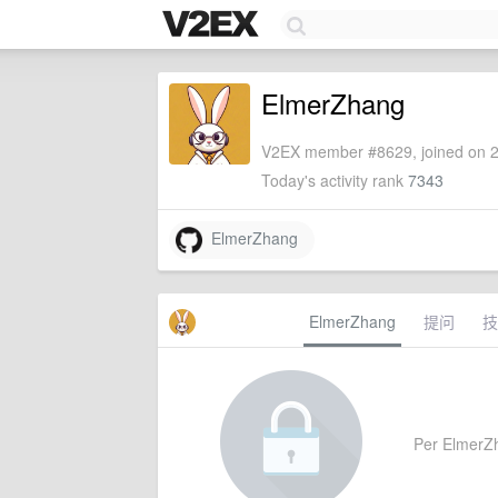
ElmerZhang
V2EX member #8629, joined on 2
Today's activity rank
7343
ElmerZhang
ElmerZhang
提问
技
Per ElmerZha