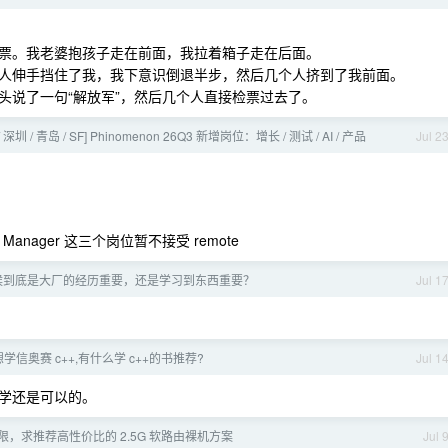
票。我老婆抱孩子走在前面，我拉着箱子走在后面。
人伸手挡住了我，我下意识倒退半步，然后几个人挤到了我前面。
头说了一句“解放军”，然后几个人直接检票过去了。
/ 深圳 / 青岛 / SF] Phinomenon 26Q3 新增岗位：增长 / 测试 / AI / 产品
Jul 2
Program Manager 这三个岗位暂不接受 remote
候到底是大厂的经历重要，还是学习到东西重要？
Jul 1
信奥赛 c++,有什么学 c++的书推荐?
Jul 1
学还是可以的。
有限，求推荐高性价比的 2.5G 软路由裸机方案
Jul 