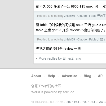
前不久 500 多淘了一台 6600H 的 gmk m6 ，双
Replied to a topic by
zhishi69
Claude
Fable 
›
›
没 fable 的时候我的习惯是 opus 干活 gpt5
fable 之后 gpt5.5 几乎 review 不出任何问题了
Replied to a topic by
zhishi69
Claude
Fable 
›
›
先把之前的项目全 review 一遍
More replies by ElmerZhang
»
About
·
Help
·
Advertise
·
Blog
·
API
创意工作者们的社区
World is powered by solitude
VERSION: 3.9.8.5 · 11ms ·
UTC 11:41
·
PVG 19:41
·
LAX 0