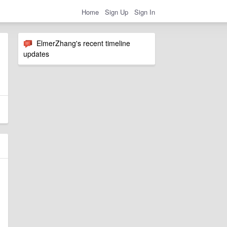
Home
Sign Up
Sign In
ElmerZhang's recent timeline
updates