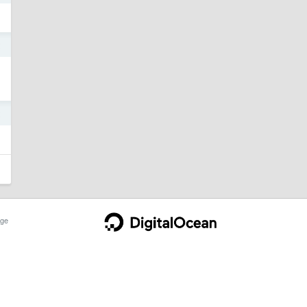
2
2
ge