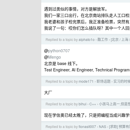
遇到过类似的事情，对方是解放军。
我们一家三口出行，在北京南站排队走人工口检
我老婆和孩子检完票后，我正准备检票，突然有
我说了一句：哎你们怎么插队呀？其中一个人回
Replied to a topic by
alphato1o
酷工作
[北京 / 上海 
›
›
@
python0707
@
Mengo
北京是 base 线下。
Test Engineer, AI Engineer, Technical 
Replied to a topic by
mode171
职场话题
实习的时
›
›
大厂
Replied to a topic by
bihui
C++
小孩马上高一,但是想学
›
›
现在学信奥已经太晚了，只是把编程当成兴趣学
Replied to a topic by
fionasit007
NAS
[求助] 预算
›
›