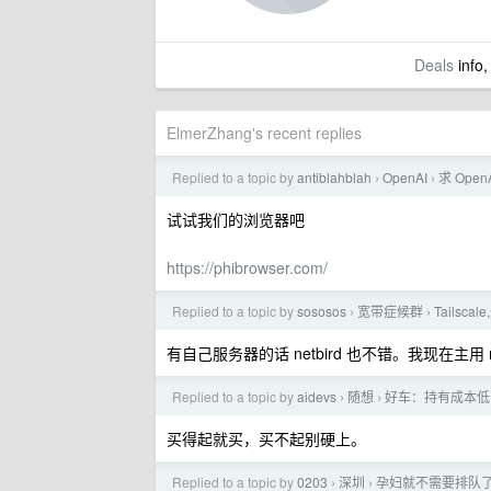
Deals
info,
ElmerZhang's recent replies
Replied to a topic by
antiblahblah
OpenAI
求 Open
›
›
试试我们的浏览器吧
https://phibrowser.com/
Replied to a topic by
sososos
宽带症候群
Tails
›
›
有自己服务器的话 netbird 也不错。我现在主用 net
Replied to a topic by
aidevs
随想
好车：持有成本低
›
›
买得起就买，买不起别硬上。
Replied to a topic by
0203
深圳
孕妇就不需要排队
›
›