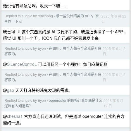
话说谁有导航站啊，收录一下嘛.....
Replied to a topic by renchong
求一些设计精美的 APP，准
2025 年 8 月 22
›
日
备偷一下 ui
我觉得 UI 这个东西真的是 AI 取代不了的，我最近也撸了一个 APP ，
感觉 UI 那叫一个丑，ICON 我自己都不好意思发出来。
Replied to a topic by Eyon
在四川，每个人都有个亲戚是开麻
2025 年 6 月 2
›
日
将馆的。
@
SiLenceControL
可以用我另一个小程序：每日麻将记账
Replied to a topic by Eyon
在四川，每个人都有个亲戚是开麻
2025 年 6 月 2
›
日
将馆的。
@
gap
天天打麻将的赌鬼发现的需求。
Replied to a topic by Eyon
openrouter 的价格计算到底是什么
2025 年 5 月
›
19 日
逻辑有人知道吗？
@
chesha1
官方直连我还没测试，但是通过 openrouter 连接的官方
慢的一逼。