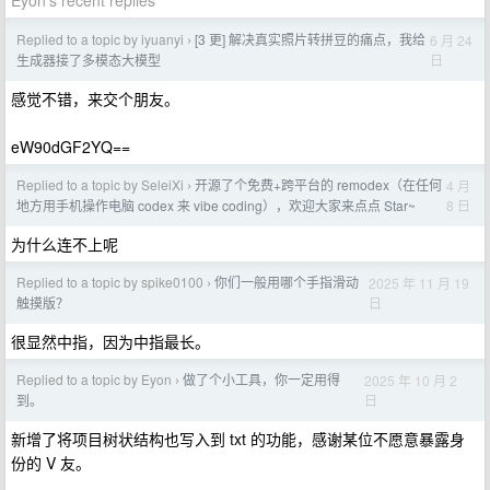
Eyon's recent replies
Replied to a topic by iyuanyi
[3 更] 解决真实照片转拼豆的痛点，我给
6 月 24
›
日
生成器接了多模态大模型
感觉不错，来交个朋友。
eW90dGF2YQ==
Replied to a topic by SeleiXi
开源了个免费+跨平台的 remodex（在任何
4 月
›
8 日
地方用手机操作电脑 codex 来 vibe coding），欢迎大家来点点 Star~
为什么连不上呢
Replied to a topic by spike0100
你们一般用哪个手指滑动
2025 年 11 月 19
›
日
触摸版？
很显然中指，因为中指最长。
Replied to a topic by Eyon
做了个小工具，你一定用得
2025 年 10 月 2
›
日
到。
新增了将项目树状结构也写入到 txt 的功能，感谢某位不愿意暴露身
份的 V 友。