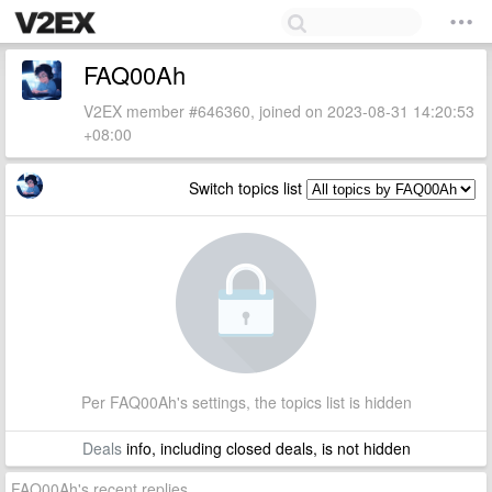
FAQ00Ah
V2EX member #646360, joined on 2023-08-31 14:20:53
+08:00
Switch topics list
Per FAQ00Ah's settings, the topics list is hidden
Deals
info, including closed deals, is not hidden
FAQ00Ah's recent replies