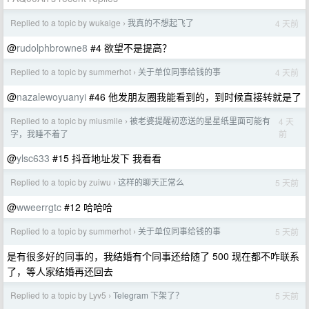
Replied to a topic by wukaige
我真的不想起飞了
4 天前
›
@
rudolphbrowne8
#4 欲望不是提高？
Replied to a topic by summerhot
关于单位同事给钱的事
4 天前
›
@
nazalewoyuanyi
#46 他发朋友圈我能看到的，到时候直接转就是了
Replied to a topic by miusmile
被老婆提醒初恋送的星星纸里面可能有
4 天
›
前
字，我睡不着了
@
ylsc633
#15 抖音地址发下 我看看
Replied to a topic by zuiwu
这样的聊天正常么
5 天前
›
@
wweerrgtc
#12 哈哈哈
Replied to a topic by summerhot
关于单位同事给钱的事
5 天前
›
是有很多好的同事的，我结婚有个同事还给随了 500 现在都不咋联系
了，等人家结婚再还回去
Replied to a topic by Lyv5
Telegram 下架了？
5 天前
›