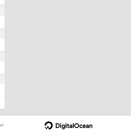
2
8
8
4
ge