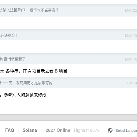
信输入法投降🏳️， 我再也不当嘉豪了
May 2
现在还稳么？
May 1
ni 昨夜悄悄更新了
May 1
pace 各种串，在 A 项目老去看 B 项目
第十一天，发现简历才是最难写的
Apr 1
，参考别人的意见来修改
·
FAQ
·
Solana
·
2627 Online
Highest 6679
·
Select Langua