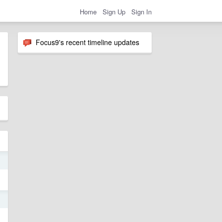
Home
Sign Up
Sign In
Focus9's recent timeline updates
2
2