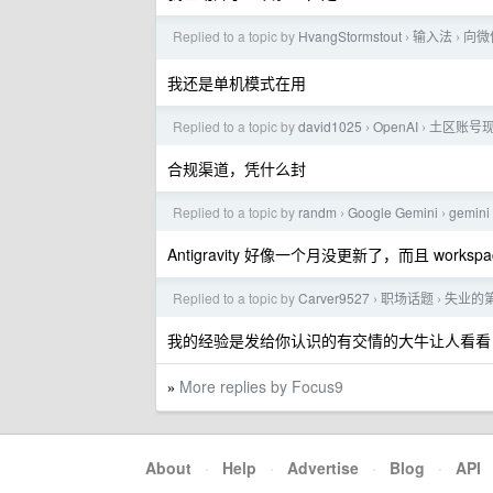
Replied to a topic by
HvangStormstout
输入法
向微
›
›
我还是单机模式在用
Replied to a topic by
david1025
OpenAI
土区账号
›
›
合规渠道，凭什么封
Replied to a topic by
randm
Google Gemini
gemi
›
›
Antigravity 好像一个月没更新了，而且 works
Replied to a topic by
Carver9527
职场话题
失业的
›
›
我的经验是发给你认识的有交情的大牛让人看看
More replies by Focus9
»
About
·
Help
·
Advertise
·
Blog
·
API