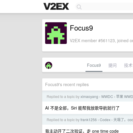
Focus9
V2EX member #561123, joined on
Focus9
提问
技术
Focus9's recent replies
Replied to a topic by
ximaoyang
WWDC
苹果 WWD
›
›
AI 不是全部，Siri 能帮我放歌导航就行了
Replied to a topic by
frank1256
Codex
天塌了。co
›
›
我主动开了二次验证，走 one time code