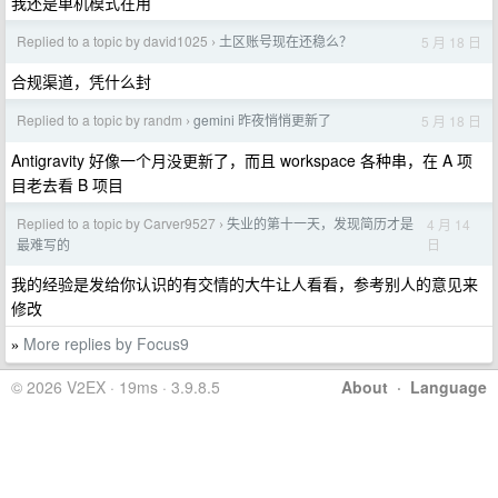
我还是单机模式在用
Replied to a topic by david1025
土区账号现在还稳么？
5 月 18 日
›
合规渠道，凭什么封
Replied to a topic by randm
gemini 昨夜悄悄更新了
5 月 18 日
›
Antigravity 好像一个月没更新了，而且 workspace 各种串，在 A 项
目老去看 B 项目
Replied to a topic by Carver9527
失业的第十一天，发现简历才是
4 月 14
›
日
最难写的
我的经验是发给你认识的有交情的大牛让人看看，参考别人的意见来
修改
More replies by Focus9
»
© 2026 V2EX · 19ms · 3.9.8.5
About
·
Language