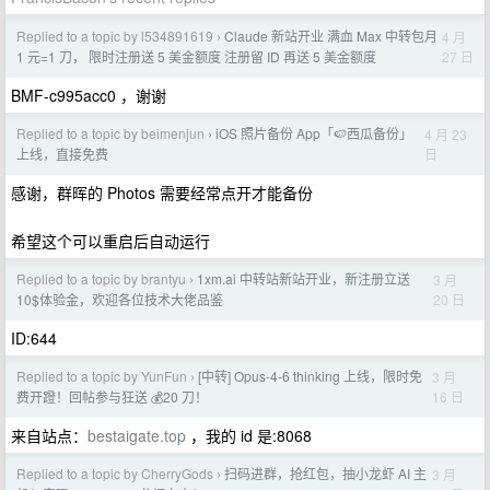
Replied to a topic by l534891619
Claude 新站开业 满血 Max 中转包月
4 月
›
27 日
1 元=1 刀， 限时注册送 5 美金额度 注册留 ID 再送 5 美金额度
BMF-c995acc0 ，谢谢
Replied to a topic by beimenjun
iOS 照片备份 App「🍉西瓜备份」
4 月 23
›
日
上线，直接免费
感谢，群晖的 Photos 需要经常点开才能备份
希望这个可以重启后自动运行
Replied to a topic by brantyu
1xm.ai 中转站新站开业，新注册立送
3 月
›
20 日
10$体验金，欢迎各位技术大佬品鉴
ID:644
Replied to a topic by YunFun
[中转] Opus-4-6 thinking 上线，限时免
3 月
›
16 日
费开蹬！回帖参与狂送 💰20 刀！
来自站点：
bestaigate.top
，我的 id 是:8068
Replied to a topic by CherryGods
扫码进群，抢红包，抽小龙虾 AI 主
3 月
›