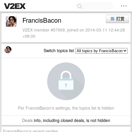
FrancisBacon
打赏
V2EX member #57909, joined on 2014-03-11 12:44:28
+08:00
Switch topics list
Per FrancisBacon's settings, the topics list is hidden
Deals
info, including closed deals, is not hidden
FrancisBacon's recent replies