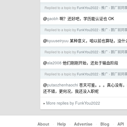
Replied to a topic by
FunkYou2022
推广
鹅厂前同
›
›
@
gaobh
啊？还好吧，学历能认证也 OK
Replied to a topic by
FunkYou2022
推广
鹅厂前同
›
›
@
kyuuseiryuu
某种意义，咱以前也算哒，没什
Replied to a topic by
FunkYou2022
推广
鹅厂前同
›
›
@
ala2008
他们刚刚开始，还处于输血阶段
Replied to a topic by
FunkYou2022
推广
鹅厂前同
›
›
@
putaozhenhaochi
苍天可鉴。。。真心没有，
还不错，更何况，我还没入职呢
More replies by FunkYou2022
»
About
·
Help
·
Advertise
·
Blog
·
API