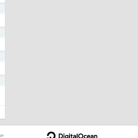
5
5
5
5
ge