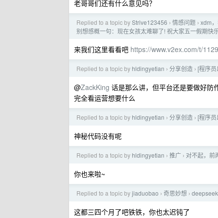
老哥哥们还有什么意见吗？
Replied to a topic by
Strive123456
情感问题
xdm
›
›
别想感概一句：现在女孩太难聊了! 祝大家五一假期快
来我们这里看看吧
https://www.v2ex.com/t/112
Replied to a topic by
hldingyetian
分享创造
[程序
›
›
@
ZackKing
话是那么讲，但平台还是要做好防作
完全看运营想要什么
Replied to a topic by
hldingyetian
分享创造
[程序
›
›
神秘代码没有呢
Replied to a topic by
hldingyetian
推广
对不起，前
›
›
你也来啦~
Replied to a topic by
jiaduobao
奇思妙想
deeps
›
›
这都三四个月了吧铁铁，你也太迟钝了