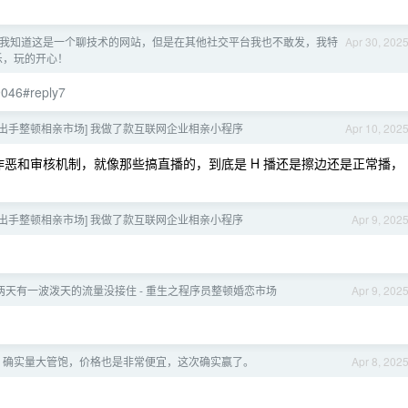
，我知道这是一个聊技术的网站，但是在其他社交平台我也不敢发，我特
Apr 30, 202
乐，玩的开心！
9046#reply7
员出手整顿相亲市场] 我做了款互联网企业相亲小程序
Apr 10, 202
恶和审核机制，就像那些搞直播的，到底是 H 播还是擦边还是正常播，
员出手整顿相亲市场] 我做了款互联网企业相亲小程序
Apr 9, 202
两天有一波泼天的流量没接住 - 重生之程序员整顿婚恋市场
Apr 9, 202
eek 确实量大管饱，价格也是非常便宜，这次确实赢了。
Apr 8, 202