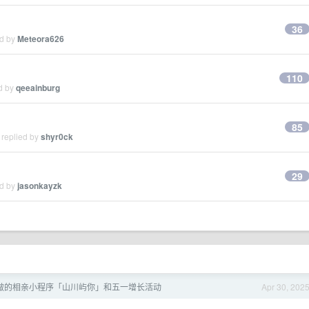
36
ed by
Meteora626
110
ed by
qeeainburg
85
 replied by
shyr0ck
29
ed by
jasonkayzk
做的相亲小程序「山川屿你」和五一增长活动
Apr 30, 202