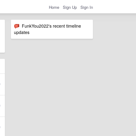
Home
Sign Up
Sign In
FunkYou2022's recent timeline
updates