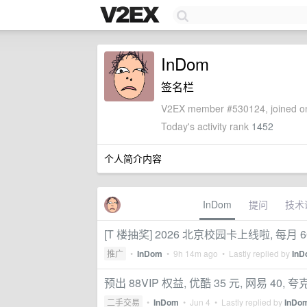
InDom
签名栏
V2EX member #530124, joined on
Today's activity rank
1452
个人简介内容
InDom
提问
技术
[T 楼抽奖] 2026 北京校园卡上线啦, 每
推广
•
InDom
•
9h 14m ago
• Lastly replied by
In
预出 88VIP 权益, 优酷 35 元, 网易 40,
二手交易
•
InDom
•
Jun 4
• Lastly replied by
InDo