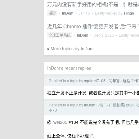
万元内没有新手好用的相机(不是-.-!), 就
摄影
•
InDom
•
Jan 15
• Lastly replied by
alingo
近几年 Chrome 插件“变更开发者”后“下毒”
全球工单系统
•
InDom
•
Dec 3, 2025
• Lastly repli
More topics by InDom
»
InDom's recent replies
Replied to a topic by
squirrel7105
问与答
远程工作
›
›
独立开发不止是开发, 或者说开发只是其中一小部
Replied to a topic by
InDom
推广
[T 楼抽奖] 20
›
›
不亏!
@
liwei265
#134 不能说完全没有了吧, 但也几
线上全停, 仅线下办理了.