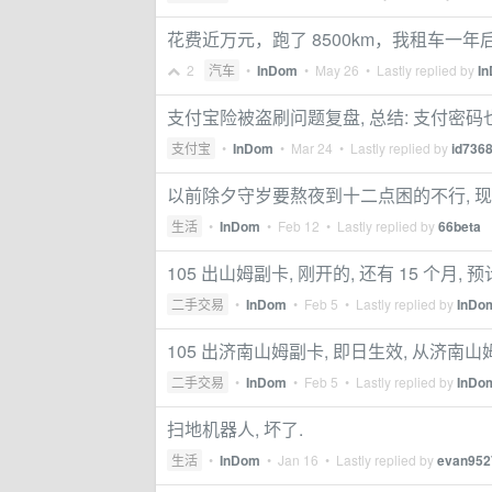
花费近万元，跑了 8500km，我租车一
2
汽车
•
InDom
•
May 26
• Lastly replied by
I
支付宝险被盗刷问题复盘, 总结: 支付密码
支付宝
•
InDom
•
Mar 24
• Lastly replied by
id736
以前除夕守岁要熬夜到十二点困的不行, 现在天
生活
•
InDom
•
Feb 12
• Lastly replied by
66beta
105 出山姆副卡, 刚开的, 还有 15 个月, 
二手交易
•
InDom
•
Feb 5
• Lastly replied by
InDo
105 出济南山姆副卡, 即日生效, 从济南
二手交易
•
InDom
•
Feb 5
• Lastly replied by
InDo
扫地机器人, 坏了.
生活
•
InDom
•
Jan 16
• Lastly replied by
evan952