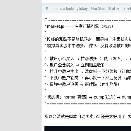
Replied to a topic by
tokoy
分享发现
用 ai 写了个
›
›
/* ==================================
* market.js —— 庄家行情引擎（核心）
*
* K 线的涨跌不是随机游走，而是由「庄家状态
* 模拟真实股市中诱多、诱空、反复收割散户的
*
* - 散户小仓买入 → 拉涨诱多（目标 +20%）
* - 散户全仓买入 → 立刻砸盘收割
* - 拉升中散户卖出 → 洗盘抖一下继续拉（让
* - 下跌中散户割肉 → 再小跌一下然后反弹（
* - 反弹中散户追买 → 继续跌（套牢陷阱）
*
* 状态机：normal(震荡) → pump(拉升) → dump(
* ====================================
所以合法就是脚本自动买卖, AI 还是太好用了.