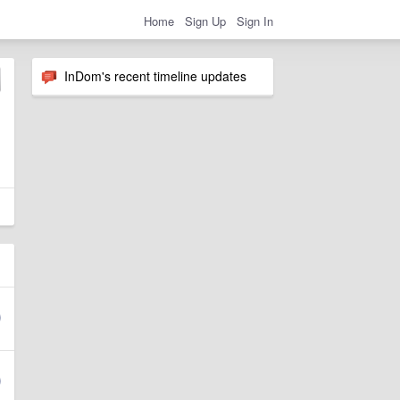
Home
Sign Up
Sign In
InDom's recent timeline updates