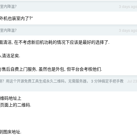
室内降温？
3 days ag
调外机也装室内了?”
室内降温？
3 days ag
是全面清洁, 在不考虑新旧机功耗的情况下应该是最好的选择了.
人清洁足矣.
售后自费上门服务, 虽然也是外包, 但平台会考核他们.
过期？用这个开源免费工具生成永久二维码，无需服务器， 3 分钟搞定手把手教
Jul 2
二维码地址上
换页面上的二维码.
到图床地址.