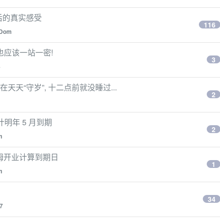
年后的真实感受
116
nDom
也应该一站一密!
3
8
天“守岁”, 十二点前就没睡过...
2
预计明年 5 月到期
2
m
山姆开业计算到期日
1
m
34
7