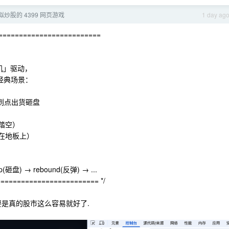
模拟炒股的 4399 网页游戏
1 day ag
==========================
机」驱动，
经典场景：
，到点出货砸盘
你踏空）
割在地板上）
砸盘) → rebound(反弹) → ...
======================== */
 要是真的股市这么容易就好了.