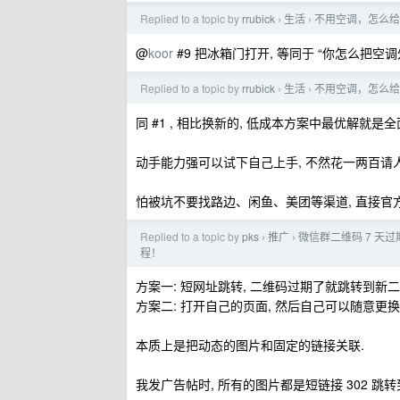
Replied to a topic by
rrubick
生活
不用空调，怎么给
›
›
@
koor
#9 把冰箱门打开, 等同于 “你怎么把空
Replied to a topic by
rrubick
生活
不用空调，怎么给
›
›
同 #1 , 相比换新的, 低成本方案中最优解就
动手能力强可以试下自己上手, 不然花一两百请
怕被坑不要找路边、闲鱼、美团等渠道, 直接官方
Replied to a topic by
pks
推广
微信群二维码 7 天
›
›
程！
方案一: 短网址跳转, 二维码过期了就跳转到新
方案二: 打开自己的页面, 然后自己可以随意更
本质上是把动态的图片和固定的链接关联.
我发广告帖时, 所有的图片都是短链接 302 跳转