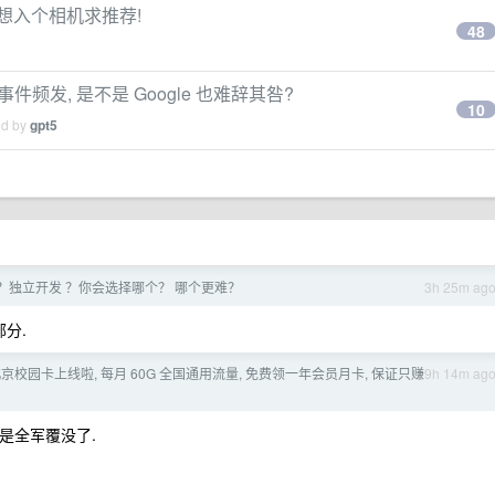
是想入个相机求推荐!
48
事件频发, 是不是 Google 也难辞其咎?
10
ed by
gpt5
？独立开发 ？你会选择哪个？ 哪个更难？
3h 25m ag
分.
26 北京校园卡上线啦, 每月 60G 全国通用流量, 免费领一年会员月卡, 保证只赚
9h 14m ag
乎是全军覆没了.