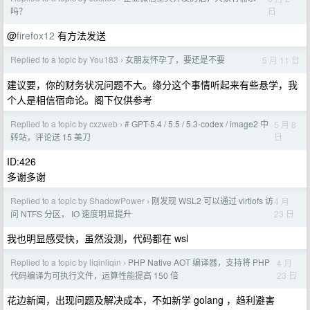
日
吗？
@
firefox12
有方法发送
Replied to a topic by You183
女朋友怀孕了，要还是不要
5 月 11 日
›
建议要，你的财务状况问题不大。缘分这个事情听起来有些悬学，我
个人是相信宿命论。阁下仅供参考
Replied to a topic by cxzweb
# GPT-5.4 / 5.5 / 5.3-codex / image2 中
5 月 8
›
日
转站，评论送 15 美刀
ID:426
多谢多谢
Replied to a topic by ShadowPower
刚发现 WSL2 可以通过 virtiofs 访
4 月
›
23 日
问 NTFS 分区， IO 速度明显提升
我也明显感受快，虽然没测，代码都在 wsl
Replied to a topic by liqinliqin
PHP Native AOT 编译器，支持将 PHP
4 月
›
23 日
代码编译为可执行文件，运算性能提高 150 倍
花边新闻，出现问题及解决成本，不如新学 golang ，趋利避害