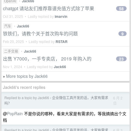
OpenAI
•
Jack66
chatgpt 请站友们推荐靠谱充值方式除了苹果
58
Oct 31, 2025 • Lastly replied by
imarvin
汽车
•
Jack66
铁铁们，请教个关于首次购车的问题
9
Feb 20, 2025 • Lastly replied by
RSTAR
二手交易
•
Jack66
出售 Y7000，一手专卖店， 2019 年购入的
23
Nov 1, 2024 • Lastly replied by
Jack66
More topics by Jack66
»
Jack66's recent replies
Replied to a topic by Jack66
企业微信工具开发的话，大家有需求
6 月 2
›
日
吗？
@
PopRain
不是你说的哪种，看来大家是有需求的，等我搞搞出个文
档
Replied to a topic by Jack66
企业微信工具开发的话，大家有需求
6 月 2
›