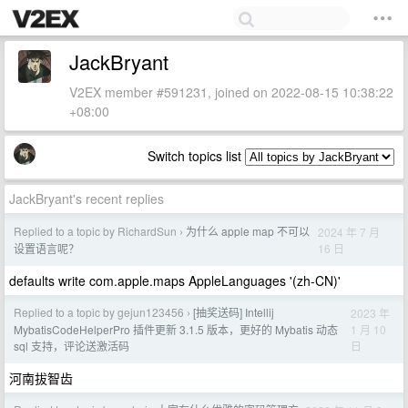
JackBryant
V2EX member #591231, joined on 2022-08-15 10:38:22
+08:00
Switch topics list
JackBryant's recent replies
Replied to a topic by RichardSun
为什么 apple map 不可以
2024 年 7 月
›
16 日
设置语言呢？
defaults write com.apple.maps AppleLanguages '(zh-CN)'
Replied to a topic by gejun123456
[抽奖送码] Intellij
2023 年
›
1 月 10
MybatisCodeHelperPro 插件更新 3.1.5 版本，更好的 Mybatis 动态
日
sql 支持，评论送激活码
河南拔智齿