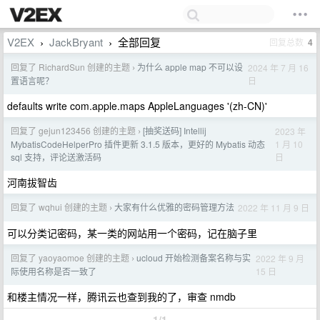
V2EX
JackBryant
全部回复
回复总数
4
›
›
回复了 RichardSun 创建的主题
为什么 apple map 不可以设
2024 年 7 月 16
›
日
置语言呢？
defaults write com.apple.maps AppleLanguages '(zh-CN)'
回复了 gejun123456 创建的主题
[抽奖送码] Intellij
2023 年
›
1 月 10
MybatisCodeHelperPro 插件更新 3.1.5 版本，更好的 Mybatis 动态
日
sql 支持，评论送激活码
河南拔智齿
回复了 wqhui 创建的主题
大家有什么优雅的密码管理方法
2022 年 11 月 9 日
›
可以分类记密码，某一类的网站用一个密码，记在脑子里
回复了 yaoyaomoe 创建的主题
ucloud 开始检测备案名称与实
2022 年 9 月
›
15 日
际使用名称是否一致了
和楼主情况一样，腾讯云也查到我的了，审查 nmdb
1/1