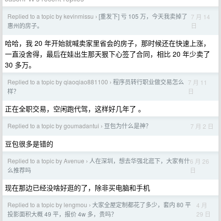
Replied to a topic by kevinmissu
[重发下] 亏 105 万，今天我卖掉了
7 月 14
›
日
惠州的房子。
哈哈，我 20 年开始就喊卖家里省会的房子，那时候还在快速上涨，
一直没舍得，最后在娃出生那天狠下心签了合同，相比 20 年少卖了
30 多万。
Replied to a topic by qiaoqiao881100
程序员转行职业做交易怎么
7 月 11
›
日
样？
正在全职交易，空闲跑代驾，这样好几年了 。
Replied to a topic by goumadantui
豆包为什么是神？
7 月 2 日
›
豆包很多是错的
Replied to a topic by Avenue
人在深圳，想去华强北逛下，大家有什
6 月 26
›
日
么推荐吗
现在那边已经没啥好逛的了，除非买电脑和手机
Replied to a topic by lengmou
大家全屋定制都花了多少，套内 80 平
4 月
›
29 日
投影面积大概 49 平，报价 4w 多，贵吗？