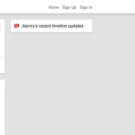
Home
Sign Up
Sign In
Jianrry's recent timeline updates