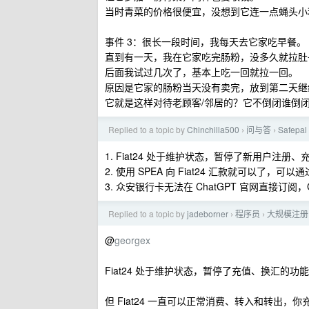
当时青菜的价格很便宜，没想到它连一点蝇头小
事件 3：很长一段时间，我每天去它家吃早餐。
直到有一天，我在它家吃完肠粉，没多久就拉肚
后面我试过几次了，基本上吃一回就拉一回。
原因是它家的肠粉当天没有卖完，放到第二天继
它就是这样对待老顾客/邻居的？它不倒闭谁倒
Replied to a topic by
Chinchilla500
问与答
Safe
›
›
1. Fiat24 处于维护状态，暂停了新用户注
2. 使用 SPEA 向 Fiat24 汇款就可以了，
3. 众安银行卡无法在 ChatGPT 官网直接订阅
Replied to a topic by
jadeborner
程序员
大规模注册的
›
›
@
georgex
Fiat24 处于维护状态，暂停了充值、换汇的
但 Fiat24 一直可以正常消费、转入和转出，