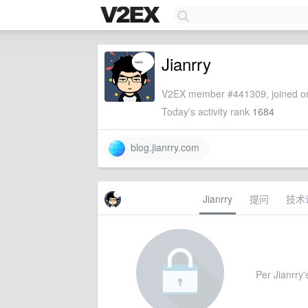
Jianrry
V2EX member #441309, joined on
Today's activity rank
1684
blog.jianrry.com
Jianrry
提问
技术
Per Jianrry's