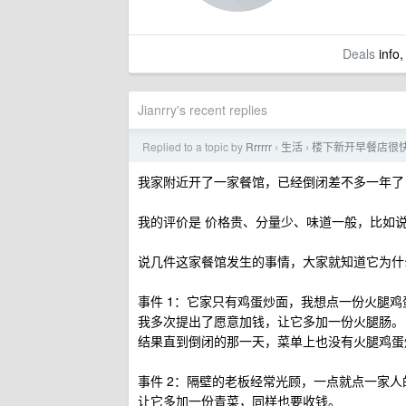
Deals
info,
Jianrry's recent replies
Replied to a topic by
Rrrrrr
生活
楼下新开早餐店很
›
›
我家附近开了一家餐馆，已经倒闭差不多一年了，
我的评价是 价格贵、分量少、味道一般，比如说 
说几件这家餐馆发生的事情，大家就知道它为什
事件 1：它家只有鸡蛋炒面，我想点一份火腿鸡
我多次提出了愿意加钱，让它多加一份火腿肠。
结果直到倒闭的那一天，菜单上也没有火腿鸡蛋
事件 2：隔壁的老板经常光顾，一点就点一家
让它多加一份青菜，同样也要收钱。