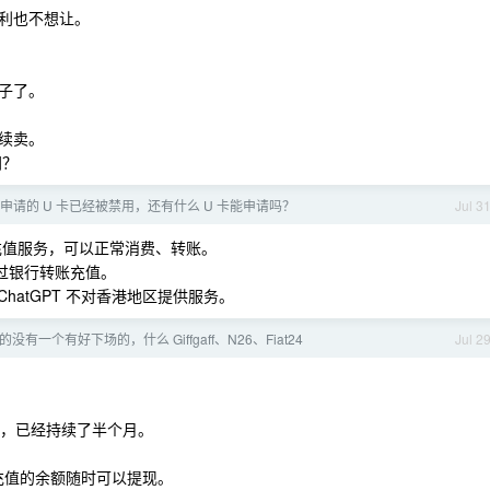
利也不想让。
子了。
续卖。
闭？
pal 申请的 U 卡已经被禁用，还有什么 U 卡能申请吗？
Jul 3
册、充值服务，可以正常消费、转账。
可以通过银行转账充值。
，ChatGPT 不对香港地区提供服务。
没有一个有好下场的，什么 Giffgaff、N26、Fiat24
Jul 2
功能，已经持续了半个月。
你充值的余额随时可以提现。