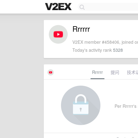
Rrrrrr
V2EX member #458406, joined on
Today's activity rank
5328
Rrrrrr
提问
技术
Per Rrrrrr's 