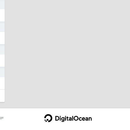
o
o
o
o
ge