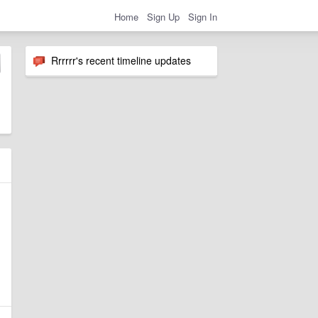
Home
Sign Up
Sign In
Rrrrrr's recent timeline updates