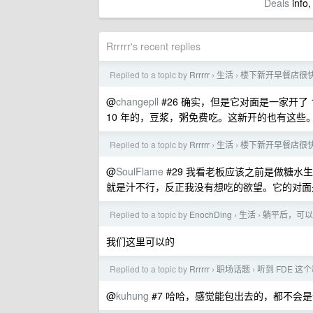
Deals
info,
Rrrrrr's recent replies
Replied to a topic by
Rrrrrr
生活
楼下新开早餐店很
›
›
@
changepll
#26 确实，但是它对面是一家开了
10 年的，豆浆，粥免费吃。这新开的也有这些
Replied to a topic by
Rrrrrr
生活
楼下新开早餐店很
›
›
@
SoulFlame
#29 我看老板应该之前是做糖水
就是汁不行，反正我没有想吃的欲望。它的对面是
Replied to a topic by
EnochDing
生活
躺平后，可以
›
›
我们这里可以的
Replied to a topic by
Rrrrrr
职场话题
听到 FDE 
›
›
@
kuhung
#7 哈哈，感觉能包出去的，都不会