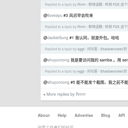
Replied to a topic by
Rrrrrr
职场话题
听到 FDE 
›
›
@
iloveayu
#3 风迟早会吹来
Replied to a topic by
Rrrrrr
职场话题
听到 FDE 
›
›
@
JackieSung
#1 我认同，就是外包。哈哈
Replied to a topic by
eggt
问与答
Shadowrocket 的
›
›
@
shuyuncong
我是要访问我的 samba 。用 sen
Replied to a topic by
eggt
问与答
Shadowrocket 的
›
›
@
shuyuncong
#5 能不能发个截图，我之前不
More replies by Rrrrrr
»
About
·
Help
·
Advertise
·
Blog
·
API
创意工作者们的社区