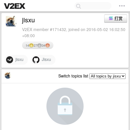
jisxu
打赏
V2EX member #171432, joined on 2016-05-02 16:02:50
+08:00
14
27
34
jisxu
Jisxu
Switch topics list