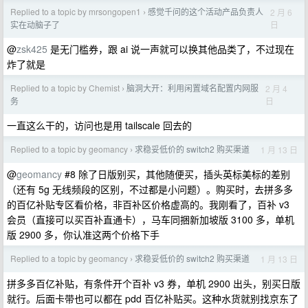
Replied to a topic by mrsongopen1
感觉千问的这个活动产品负责人
2 月 6
›
日
实在动脑子了
@
zsk425
是无门槛券，跟 ai 说一声就可以换其他品类了，不过现在
炸了就是
Replied to a topic by Chemist
脑洞大开：利用闲置域名配置内网服
2 月 4
›
日
务
一直这么干的，访问也是用 tailscale 回去的
Replied to a topic by geomancy
求稳妥低价的 switch2 购买渠道
1 月 13 日
›
@
geomancy
#8 除了日版别买，其他随便买，插头英标美标的差别
（还有 5g 无线频段的区别，不过都是小问题）。购买时，去拼多多
的百亿补贴专区看价格，非百补区价格虚高的。我刚看了，百补 v3
会员（直接可以买百补直通卡），马车同捆新加坡版 3100 多，单机
版 2900 多，你认准这两个价格下手
Replied to a topic by geomancy
求稳妥低价的 switch2 购买渠道
1 月 13 日
›
拼多多百亿补贴，有条件开个百补 v3 券，单机 2900 出头，别买日版
就行。后面卡带也可以都在 pdd 百亿补贴买。这种水货就别找京东了