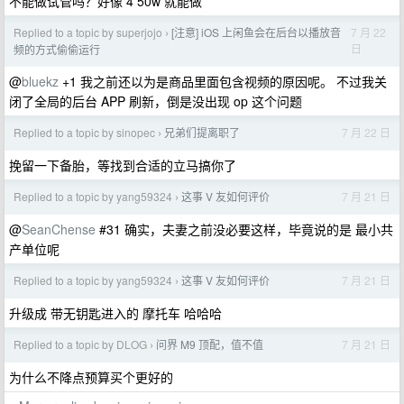
不能做试管吗？好像 4 50w 就能做
Replied to a topic by superjojo
[注意] iOS 上闲鱼会在后台以播放音
7 月 22
›
日
频的方式偷偷运行
@
bluekz
+1 我之前还以为是商品里面包含视频的原因呢。 不过我关
闭了全局的后台 APP 刷新，倒是没出现 op 这个问题
Replied to a topic by sinopec
兄弟们提离职了
7 月 22 日
›
挽留一下备胎，等找到合适的立马搞你了
Replied to a topic by yang59324
这事 V 友如何评价
7 月 21 日
›
@
SeanChense
#31 确实，夫妻之前没必要这样，毕竟说的是 最小共
产单位呢
Replied to a topic by yang59324
这事 V 友如何评价
7 月 21 日
›
升级成 带无钥匙进入的 摩托车 哈哈哈
Replied to a topic by DLOG
问界 M9 顶配，值不值
7 月 21 日
›
为什么不降点预算买个更好的