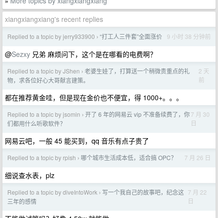
More topics by xiangxiangxiang
»
xiangxiangxiang's recent replies
Replied to a topic by jerry933900
“打工人三件套”全面涨价
9 小时 38 分钟前
›
@
Sezxy
兄弟 麻烦问下，这个是在哪看的电费啊？
Replied to a topic by JShen
老婆生娃了，打算送一个稍微贵重点的礼
2 天
›
前
物，求各位好心大哥献言建策。
都在推荐黄金哇，但是现在金价也不便宜，得 1000+。。。
Replied to a topic by jsomin
开了 6 年的网易云 vip 不准备续费了，你
7 月 30
›
日
们都用什么听歌软件？
网易云吧，一般 45 能买到，qq 音乐有点子贵了
Replied to a topic by rpish
哪个城市生活成本低，适合搞 OPC？
7 月 26 日
›
细说查水表，plz
Replied to a topic by diveIntoWork
​写一个我自己的故事吧，纪念这
7 月 22
›
日
三年的感情