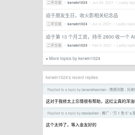
二手交易
•
kerwin1024
•
Jun 20, 2021
• Lastly rep
迫于朋友生日，收火影相关纪念品
二手交易
•
kerwin1024
•
Jun 4, 2021
• Lastly repl
迫于第 13 个月工资，持币 2800 收一个 Air
二手交易
•
kerwin1024
•
Feb 9, 2021
• Lastly repl
More topics by kerwin1024
»
kerwin1024's recent replies
Replied to a topic by
lananshaonian
情感问题
兄弟
›
›
这对于我修太上忘情很有帮助，这红尘真的浑浊
Replied to a topic by
daxiaolian
推广
“万 1 免 5
›
›
这个太帅了，等入金友好的