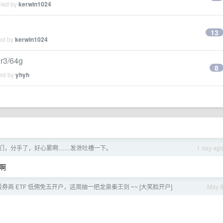
lied by
kerwin1024
13
ied by
kerwin1024
3/64g
8
ied by
yhyh
们，分手了，好心累啊……发泄吐槽一下。
1 day ag
啊
” a 股券商 ETF 低佣免五开户，这周抽一把龙泉秦王剑 ~~ [大笑脸开户]
May 