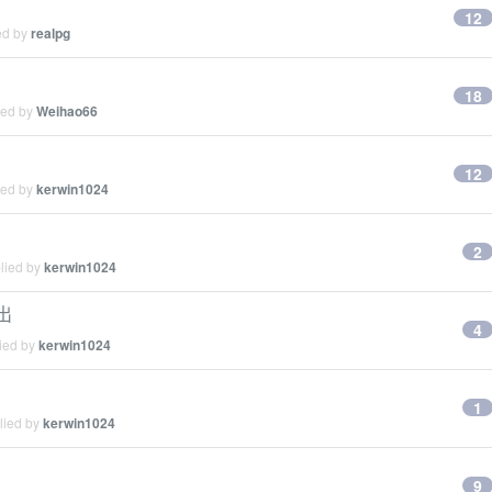
12
ed by
realpg
18
ied by
Weihao66
12
ied by
kerwin1024
2
plied by
kerwin1024
出
4
lied by
kerwin1024
1
lied by
kerwin1024
9