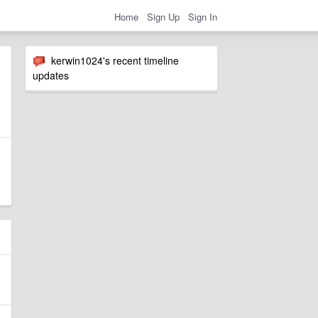
Home
Sign Up
Sign In
kerwin1024's recent timeline
updates