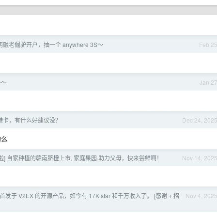
老倔驴开户，抽一个 anywhere 3S～
Feb 2
～～
Jan 2
港卡，有什么好建议没？
Dec 24, 202
约么
啦] 自家种植的赣南脐橙上市, 家庭果园·助力父母，快来尝鲜啊！
Nov 14, 202
首发于 V2EX 的开源产品，如今有 17K star 和千万收入了。 [感谢 + 招
Nov 4, 202