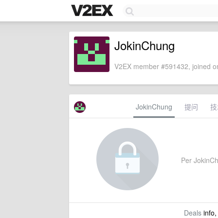
JokinChung
V2EX member #591432, joined on
JokinChung
提问
技
Per JokinChu
Deals
info,