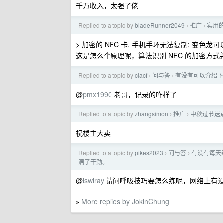
千万收入，太强了佬
Replied to a topic by
bladeRunner2049
推广
实用
›
›
> 加密的 NFC 卡, 手机手环无法复制; 变色
这是怎么个原理呢，算法识别 NFC 的加密方
Replied to a topic by
clacf
问与答
有没有可以介绍下
›
›
@
pmx1990
老哥，记录的咋样了
Replied to a topic by
zhangsimon
推广
中秋过节送
›
›
祝楼主大卖
Replied to a topic by
pikes2023
问与答
有没有每天
›
›
满了干劲。
@
lswlray
请问呼吸技巧要怎么练呢，网络上有
More replies by JokinChung
»