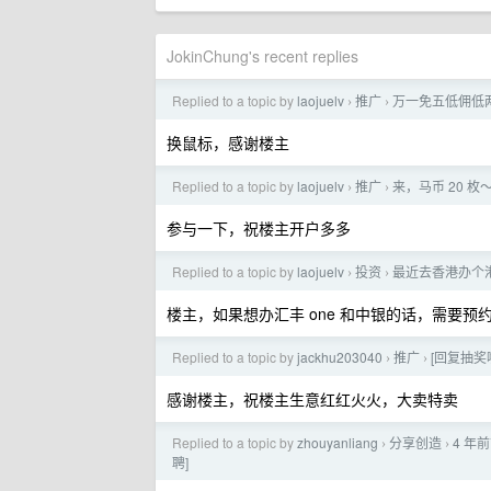
JokinChung's recent replies
Replied to a topic by
laojuelv
推广
万一免五低佣低两融
›
›
换鼠标，感谢楼主
Replied to a topic by
laojuelv
推广
来，马币 20 枚
›
›
参与一下，祝楼主开户多多
Replied to a topic by
laojuelv
投资
最近去香港办个
›
›
楼主，如果想办汇丰 one 和中银的话，需要预
Replied to a topic by
jackhu203040
推广
[回复抽奖
›
›
感谢楼主，祝楼主生意红红火火，大卖特卖
Replied to a topic by
zhouyanliang
分享创造
4 年前
›
›
聘]