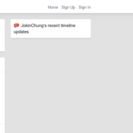
Home
Sign Up
Sign In
JokinChung's recent timeline
updates