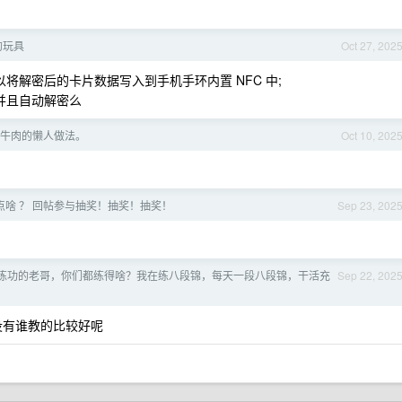
的玩具
Oct 27, 202
龙可以将解密后的卡片数据写入到手机手环内置 NFC 中;
式并且自动解密么
牛肉的懒人做法。
Oct 10, 202
点啥 ？ 回帖参与抽奖！抽奖！抽奖！
Sep 23, 202
练功的老哥，你们都练得啥？我在练八段锦，每天一段八段锦，干活充
Sep 22, 202
没有谁教的比较好呢