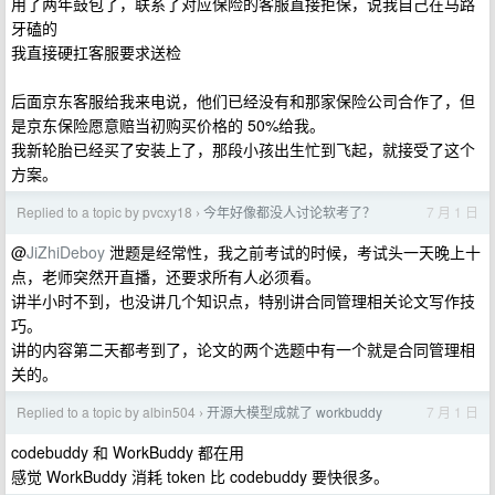
用了两年鼓包了，联系了对应保险的客服直接拒保，说我自己在马路
牙磕的
我直接硬扛客服要求送检
后面京东客服给我来电说，他们已经没有和那家保险公司合作了，但
是京东保险愿意赔当初购买价格的 50%给我。
我新轮胎已经买了安装上了，那段小孩出生忙到飞起，就接受了这个
方案。
Replied to a topic by pvcxy18
今年好像都没人讨论软考了？
7 月 1 日
›
@
JiZhiDeboy
泄题是经常性，我之前考试的时候，考试头一天晚上十
点，老师突然开直播，还要求所有人必须看。
讲半小时不到，也没讲几个知识点，特别讲合同管理相关论文写作技
巧。
讲的内容第二天都考到了，论文的两个选题中有一个就是合同管理相
关的。
Replied to a topic by albin504
开源大模型成就了 workbuddy
7 月 1 日
›
codebuddy 和 WorkBuddy 都在用
感觉 WorkBuddy 消耗 token 比 codebuddy 要快很多。