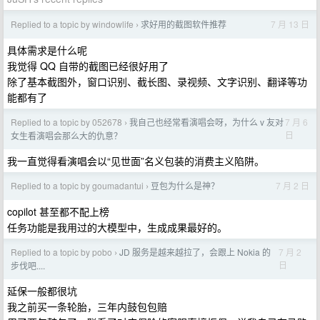
Replied to a topic by windowlife
求好用的截图软件推荐
7 月 13 日
›
具体需求是什么呢
我觉得 QQ 自带的截图已经很好用了
除了基本截图外，窗口识别、截长图、录视频、文字识别、翻译等功
能都有了
Replied to a topic by 052678
我自己也经常看演唱会呀，为什么 v 友对
7 月 6
›
日
女生看演唱会那么大的仇意？
我一直觉得看演唱会以“见世面”名义包装的消费主义陷阱。
Replied to a topic by goumadantui
豆包为什么是神？
7 月 2 日
›
copilot 甚至都不配上榜
任务功能是我用过的大模型中，生成成果最好的。
Replied to a topic by pobo
JD 服务是越来越拉了，会跟上 Nokia 的
7 月 2
›
日
步伐吧....
延保一般都很坑
我之前买一条轮胎，三年内鼓包包赔