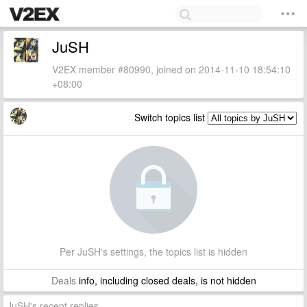
JuSH
V2EX member #80990, joined on 2014-11-10 18:54:10
+08:00
Switch topics list
Per JuSH's settings, the topics list is hidden
Deals
info, including closed deals, is not hidden
JuSH's recent replies