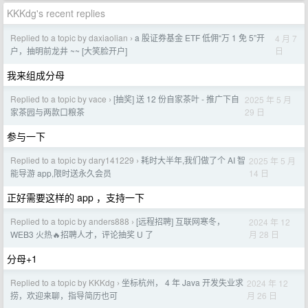
KKKdg's recent replies
Replied to a topic by daxiaolian
a 股证券基金 ETF 低佣“万 1 免 5”开
4 月 7
›
日
户，抽明前龙井 ~~ [大笑脸开户]
我来组成分母
Replied to a topic by vace
[抽奖] 送 12 份自家茶叶 - 推广下自
2025 年 5 月
›
29 日
家茶园与两款口粮茶
参与一下
Replied to a topic by dary141229
耗时大半年,我们做了个 AI 智
2025 年 5 月
›
14 日
能导游 app,限时送永久会员
正好需要这样的 app ，支持一下
Replied to a topic by anders888
[远程招聘] 互联网寒冬，
2024 年 12
›
月 28 日
WEB3 火热🔥招聘人才，评论抽奖 U 了
分母+1
Replied to a topic by KKKdg
坐标杭州， 4 年 Java 开发失业求
2024 年 12
›
月 26 日
捞，欢迎来聊，指导简历也可