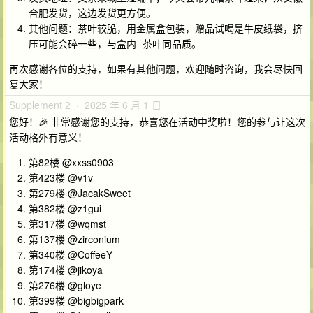
合肥发货，这边发货更方便。
其他问题：茶叶较脆，用金属盒包装，赠品试喝是牛皮纸袋，挤
压可能会碎一些，与盒内- 茶叶同品质。
再次感谢各位的支持，如果有其他问题，欢迎随时咨询，我会尽快回
复大家！
Supplement 2 · 2025 年 6 月 1 日
您好！🎉 非常感谢您的支持，恭喜您在活动中奖啦！您的参与让这次
活动格外有意义！
第82楼 @xxss0903
第423楼 @v1v
第279楼 @JacakSweet
第382楼 @z1gui
第317楼 @wqmst
第137楼 @zirconium
第340楼 @CoffeeY
第174楼 @jikoya
第276楼 @gloye
第399楼 @bigbigpark