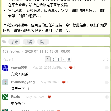
在平台查看，最近在洽淡电子面单发货。
售后承诺： 经验尚浅，如遇漏发、错发，请随时联系售后，我们
会第一时间为您解决。
再次深深感谢每一位朋友的信任和支持！今年就此结束，朋友们如需
回购，请提前联系客服暗号说明，价格不变。
茶叶
抽奖
推广
459 replies
•
2026-07-11 15:43:08 +08:00
Page 1
1
of 5
2
3
4
5
viavia008
May 29, 2025 via iPhone
1
1
喜欢喝绿茶
zhumengyang
May 29, 2025
1
2
参与一下 +1
Razio
May 29, 2025
1
3
重在参与
lanren0615