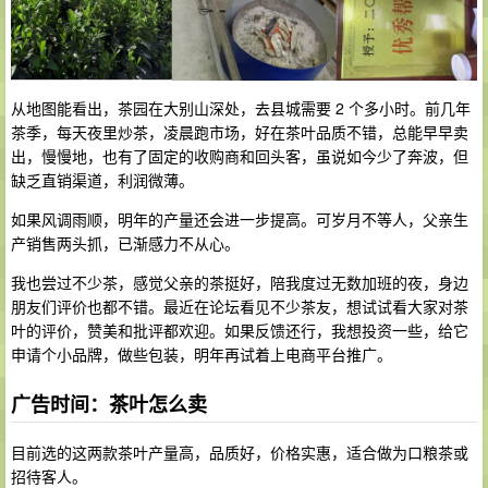
从地图能看出，茶园在大别山深处，去县城需要 2 个多小时。前几年
茶季，每天夜里炒茶，凌晨跑市场，好在茶叶品质不错，总能早早卖
出，慢慢地，也有了固定的收购商和回头客，虽说如今少了奔波，但
缺乏直销渠道，利润微薄。
如果风调雨顺，明年的产量还会进一步提高。可岁月不等人，父亲生
产销售两头抓，已渐感力不从心。
我也尝过不少茶，感觉父亲的茶挺好，陪我度过无数加班的夜，身边
朋友们评价也都不错。最近在论坛看见不少茶友，想试试看大家对茶
叶的评价，赞美和批评都欢迎。如果反馈还行，我想投资一些，给它
申请个小品牌，做些包装，明年再试着上电商平台推广。
广告时间：茶叶怎么卖
目前选的这两款茶叶产量高，品质好，价格实惠，适合做为口粮茶或
招待客人。