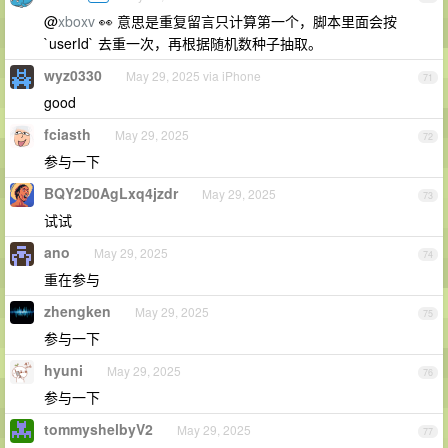
@
xboxv
👀 意思是重复留言只计算第一个，脚本里面会按
`userId` 去重一次，再根据随机数种子抽取。
wyz0330
May 29, 2025 via iPhone
71
good
fciasth
May 29, 2025
72
参与一下
BQY2D0AgLxq4jzdr
May 29, 2025
73
试试
ano
May 29, 2025
74
重在参与
zhengken
May 29, 2025
75
参与一下
hyuni
May 29, 2025
76
参与一下
tommyshelbyV2
May 29, 2025
77