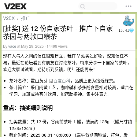
V2EX
推广
›
[抽奖] 送 12 份自家茶叶 - 推广下自家
15.41
茶园与两款口粮茶
By
vace
at May 29, 2025 · 14498 views
现在人与人之间的信任很难建立，我在 V 站买过好物，深知信任不
易，最近在论坛看到有朋友在讨论茶叶，特来分享一下自家的茶叶，
欢迎大家试试看，期待听到反馈，明年还能再来！
茶叶名称：霍山黄芽 见
百度百科
，品质上更为接近绿茶。
茶叶简介：采用闷黄工艺，咖啡碱和茶多酚含量相对较高，适合在
学习、加班或待客时饮用，能帮助提神、集中注意力。
重点：抽奖细则说明
抽奖数量：共 12 份，谷雨前茶叶 1 罐，装满约 125g （罐尺寸约
12×8×12cm ）
截止时间：2025.06.01 16:00:00 （端午节期间称量、打包、发