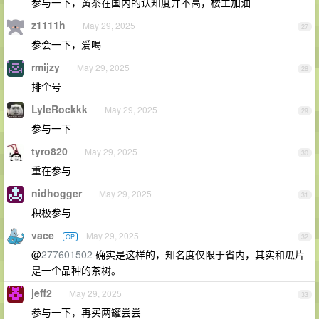
参与一下，黄茶在国内的认知度并不高，楼主加油
z1111h
May 29, 2025
27
参会一下，爱喝
rmijzy
May 29, 2025
28
排个号
LyleRockkk
May 29, 2025
29
参与一下
tyro820
May 29, 2025
30
重在参与
nidhogger
May 29, 2025
31
积极参与
vace
May 29, 2025
OP
32
@
277601502
确实是这样的，知名度仅限于省内，其实和瓜片
是一个品种的茶树。
jeff2
May 29, 2025
33
参与一下，再买两罐尝尝