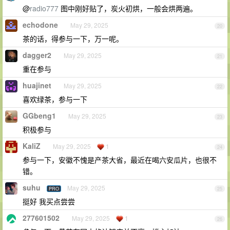
@
radio777
图中刚好贴了，炭火初烘，一般会烘两遍。
echodone
May 29, 2025
20
茶的话，得参与一下，万一呢。
dagger2
May 29, 2025
21
重在参与
huajinet
May 29, 2025
22
喜欢绿茶，参与一下
GGbeng1
May 29, 2025
23
积极参与
KaliZ
May 29, 2025
1
24
参与一下，安徽不愧是产茶大省，最近在喝六安瓜片，也很不
错。
suhu
May 29, 2025
PRO
25
挺好 我买点尝尝
277601502
May 29, 2025
1
26