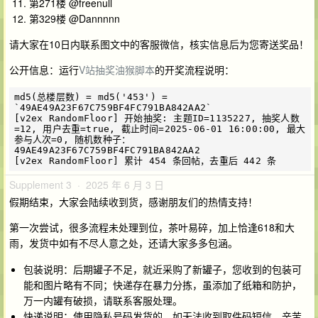
第271楼 @freenull
第329楼 @Dannnnn
请大家在10日内联系图文中的客服微信，核实信息后为您寄送奖品！
公开信息：运行
V站抽奖油猴脚本
的开奖流程说明：
md5(总楼层数) = md5('453') = 
`49AE49A23F67C759BF4FC791BA842AA2`

[v2ex RandomFloor] 开始抽奖: 主题ID=1135227, 抽奖人数
=12, 用户去重=true, 截止时间=2025-06-01 16:00:00, 最大
参与人次=0, 随机数种子：
49AE49A23F67C759BF4FC791BA842AA2

Supplement 3 · 2025 年 6 月 3 日
假期结束，大家会陆续收到货，感谢朋友们的热情支持！
第一次尝试，很多流程未处理到位，茶叶易碎，加上恰逢618和大
雨，发货中如有不尽人意之处，还请大家多多包涵。
包装说明：后期罐子不足，就近采购了新罐子，您收到的包装可
能和图片略有不同；快递存在暴力分拣，虽添加了纸箱和防护，
万一内罐有破损，请联系客服处理。
快递说明：使用隐私号码发货的，如无法收到取件码短信，辛苦