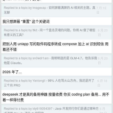
Replied to a topic by imagecap
如何屏蔽满屏的 AI 相关的主题，真
7 月 10
›
日
无聊
我只想屏蔽 "重置" 这个关键词
Replied to a topic by ttkit
问一个直击灵魂的问题，你用 AI 做了哪些
6 月 20
›
日
有意义的工具？
把别人用 uniapp 写的取件码程序转成 compose 加上 ai 识别短信 用
着还不错
Replied to a topic by sn0wdr1am
我明明选的是 GLM-4.7，他告诉我
6 月 20
›
日
他是 Claude。
2026 年了...
Replied to a topic by Yanlongli
99% 人在骂火山方舟，我还是开了
6 月 18
›
日
三个月 PRO
deepseek 才是真的备用神器 按量收费 你买 coding plan 备用... 用不
着一样得付费
Replied to a topic by ldy619354397
Java 开发同行你们是通过哪种方
5 月
›