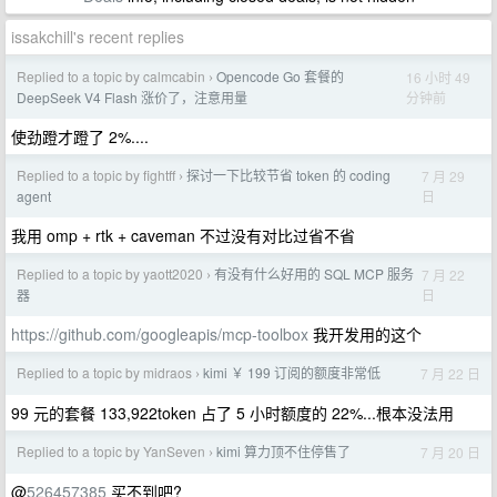
issakchill's recent replies
Replied to a topic by calmcabin
Opencode Go 套餐的
16 小时 49
›
分钟前
DeepSeek V4 Flash 涨价了，注意用量
使劲蹬才蹬了 2%....
Replied to a topic by fightff
探讨一下比较节省 token 的 coding
7 月 29
›
日
agent
我用 omp + rtk + caveman 不过没有对比过省不省
Replied to a topic by yaott2020
有没有什么好用的 SQL MCP 服务
7 月 22
›
日
器
https://github.com/googleapis/mcp-toolbox
我开发用的这个
Replied to a topic by midraos
kimi ￥ 199 订阅的额度非常低
7 月 22 日
›
99 元的套餐 133,922token 占了 5 小时额度的 22%...根本没法用
Replied to a topic by YanSeven
kimi 算力顶不住停售了
7 月 20 日
›
@
526457385
买不到吧?