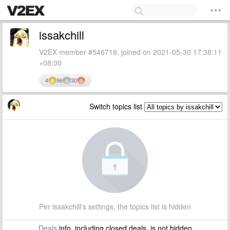
issakchill
V2EX member #546718, joined on 2021-05-30 17:38:11
+08:00
4
96
30
Switch topics list
Per issakchill's settings, the topics list is hidden
Deals
info, including closed deals, is not hidden