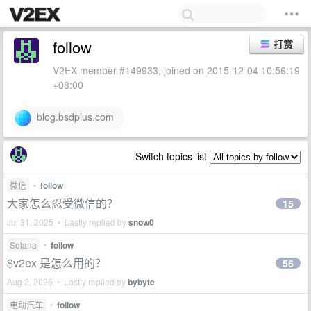
follow
打赏
V2EX member #149933, joined on 2015-12-04 10:56:19
+08:00
blog.bsdplus.com
Switch topics list
微信
•
follow
大家怎么忍受微信的？
15
Jul 31, 2025 • Lastly replied by
snow0
Solana
•
follow
$v2ex 是怎么用的？
56
Aug 2, 2025 • Lastly replied by
bybyte
电动汽车
•
follow