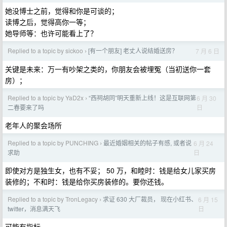
她没博士之前，觉得和你是可谈的；
读博之后，觉得高你一等；
她导师等：也许可能看上了？
Replied to a topic by sickoo
[有一个朋友] 老丈人说结婚送房？
7 月 6 日
›
关键是未来：万一有吵架之类的，你朋友会被埋冤（当初送你一套
房）；
Replied to a topic by YaD2x
“西祠胡同”明天重新上线！这是互联网第
6 月 30
›
日
二春要来了吗
老年人的聚会场所
Replied to a topic by PUNCHING
最近婚姻相关的帖子有感, 或者说
6 月 24
›
日
求助
即使对方是独生女，也有不妥； 50 万，和睦时：钱是给女儿家买房
装修的；不和时：钱是给你买房装修的。要你还钱。
Replied to a topic by TronLegacy
求证 630 大厂裁员， 现在小红书、
6 月 15
›
日
twitter，消息满天飞
可能有指标，