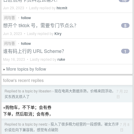
Jun 29, 2023 • Lastly replied by
htcmit
问与答
•
follow
想开个 tiktok 号，需要专门节点么？
5
Jun 3, 2023 • Lastly replied by
Kiry
问与答
•
follow
谁有码上行的 URL Scheme？
1
May 16, 2023 • Lastly replied by
ruke
More topics by follow
»
follow's recent replies
Replied to a topic by libasten
现在电商大数据杀熟，价格来回浮动，
7 月 22
›
日
买东西太烦人了
+购物车，不下单；会有券
下单，然后取消；会有券，
Replied to a topic by neetz
投入了很多精力经营的一段感情，被女方评
7 月 8
›
日
价说在向下兼容我，感觉有点破防