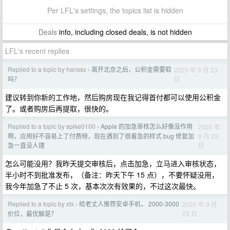
Per LFL's settings, the topics list is hidden
Deals
info, including closed deals, is not hidden
LFL's recent replies
Replied to a topic by hanssx
离开北京之后，公积金需要取
2025 年 9 月 23
›
日
吗？
建议转到你新的工作地，然后购房现在我记得首付都可以使用公积金
了。或者购房后再提取，很快的。
Replied to a topic by spike0100
Apple 的加急审核怎么好像没作用
2025 年
›
9 月 23
啊，应用好不容易上了付费榜，现在遇到了很着急的样式 bug 修复加
日
急一直没人理
怎么可能没用？我昨天提交审核后，点击加急，立马进入审核状态，
半小时不到批准发布，（备注：昨天下午 15 点），不要怀疑没用，
我今年加急了不止 5 次，基本次次有效果的，不过这次最快。
Replied to a topic by xtx
给老丈人推荐安卓手机， 2000-3000
2025 年 9 月
›
23 日
价位，最优解是？