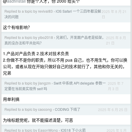
@
asdfinstall
你是个人才，你 2000 给买个
Replied to a topic by revival83
iOS Safari 一个三四年都没解
2025 年 8 月 21
›
日
决的问题
这个有啥影响？
Replied to a topic by yibo2018
兄弟们，开发跟产品老是掐架，
2025 年 8 月
›
21 日
真的没办法和平共处吗？
1.产品对产品负责 2.技术对技术负责
2.你做不不是你的职责，所以不用 pua 自己，也不用生气，你可以换
公司，或者从现在开始只做好自己的技术就行了，其他和你无关的，
兄弟
Replied to a topic by jiangzm
Swift 中系统 API delegate 参数一
2025 年 7
›
月 3 日
定要在当前类实现传 self 吗
用单利搞
Replied to a topic by caocong
CODING 下线了
2025 年 6 月 25 日
›
为啥标题党呢，就不能描述清楚，可恶
Replied to a topic by EasonWong
IOS18 下小火箭
2025 年 5 月
›