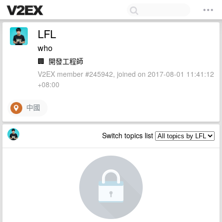
LFL
who
🏢
開發工程師
V2EX member #245942, joined on 2017-08-01 11:41:12
+08:00
中國
Switch topics list