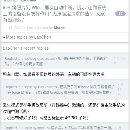
LaoChen
iOS 拷照片到 Win，屡次自动中断，提示“连到系统
上的设备没有发挥作用”“无法确定请求的值”。大家
17
有碰到么？
Jul 18, 2020 • Lastly replied by
Siraner
More topics by LaoChen
»
LaoChen's recent replies
Replied to a topic by dfadfadfadf
如何解决在境外坐车，半路被蒙
7 月 20
›
日
头，拉去缅北的场景问题
租车自驾，如果看不懂路牌的外语，车祸的可能性更大吧
7 月
Replied to a topic by TimBradford
已故妻子的 iPhone 因失窃设备保护
›
17
卡在 Face ID 验证，已知锁屏及 Apple 账户密码，能否提取微信数据？
日
丢失模式是在手机故障前（在残骸中）激活的，还是在楼主修手机的
过程中激活的？
手机基带修好了吗？网络图标显示 4G/5G 了吗？
Replied to a topic by koor
讨薪 2 年，仲裁+执行+股东追责全走一遍，
6 月
›