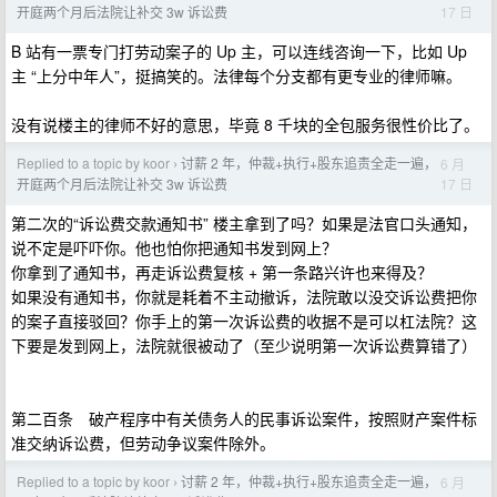
17 日
开庭两个月后法院让补交 3w 诉讼费
B 站有一票专门打劳动案子的 Up 主，可以连线咨询一下，比如 Up
主 “上分中年人”，挺搞笑的。法律每个分支都有更专业的律师嘛。
没有说楼主的律师不好的意思，毕竟 8 千块的全包服务很性价比了。
Replied to a topic by koor
讨薪 2 年，仲裁+执行+股东追责全走一遍，
6 月
›
17 日
开庭两个月后法院让补交 3w 诉讼费
第二次的“诉讼费交款通知书” 楼主拿到了吗？如果是法官口头通知，
说不定是吓吓你。他也怕你把通知书发到网上？
你拿到了通知书，再走诉讼费复核 + 第一条路兴许也来得及？
如果没有通知书，你就是耗着不主动撤诉，法院敢以没交诉讼费把你
的案子直接驳回？你手上的第一次诉讼费的收据不是可以杠法院？这
下要是发到网上，法院就很被动了（至少说明第一次诉讼费算错了）
第二百条 破产程序中有关债务人的民事诉讼案件，按照财产案件标
准交纳诉讼费，但劳动争议案件除外。
Replied to a topic by koor
讨薪 2 年，仲裁+执行+股东追责全走一遍，
6 月
›