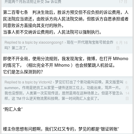
17 日
开庭两个月后法院让补交 3w 诉讼费
第二百零七条 判决生效后，胜诉方预交但不应负担的诉讼费用，人
民法院应当退还，由败诉方向人民法院交纳，但胜诉方自愿承担或者
同意败诉方直接向其支付的除外。
当事人拒不交纳诉讼费用的，人民法院可以强制执行。
Replied to a topic by xiaocongcong1
现在一开代理淘宝账号就会炸
6 月 16
›
日
吗？第二次了。
即使不开全局，使用分流规则，我发现淘宝，微博，在打开 Mihomo
的情况下，（相比完全不开 Mihomo ）也会频繁跳人机验证。
它们是怎么探测到的？
Replied to a topic by Victor42
梦见钉钉出了个新功能叫召唤，英文版里叫
6
›
月
summon，作用是把员工从家里一键传送到工位上。功能出来，骂声一片。
14
我也没想到，人类第一次实现传送，居然是用在这种场景上。但是不管怎么
日
样，这 TM 什么逆天物流黑科技啊，第一时间购汇入金买了。
“购汇入金”
楼主你思想有问题啊，我们又红又专的，梦见的都是“银证转账”